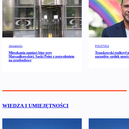
Aktualności
POLITYKA
Mieszkania zamiast biur przy
Trzaskowski rozliczył 
Marszałkowskiej. Saski Point z pozwoleniem
zarządów spółek opuści
na przebudowę
WIEDZA I UMIEJĘTNOŚCI