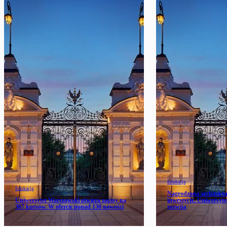
Edukacja
Edukacja
Nagrodzona architektu
Uniwersytet Warszawski otwiera zapisy na
inwestycje. Uniwersyte
367 kursów. W ofercie ponad 130 nowości
rozwija