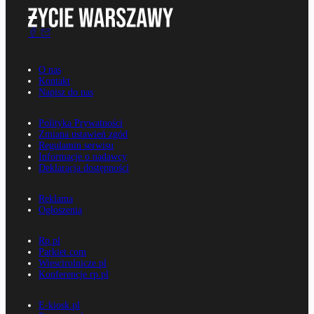
O nas
Kontakt
Napisz do nas
Polityka Prywatności
Zmiana ustawień zgód
Regulamin serwisu
Informacje o nadawcy
Deklaracja dostępności
Reklama
Ogłoszenia
Rp.pl
Parkiet.com
Wiescirolnicze.pl
Konferencje.rp.pl
E-kiosk.pl