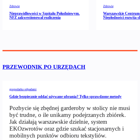
Zdrowie
Zdrowie
Nieprawidłowości w Szpitalu Południowym.
Warszawskie Centrum 
NFZ zakwestionował rozliczenia
Niepłodności rozwija s
PRZEWODNIK PO URZĘDACH
gospodarka odpadami
Gdzie bezpiecznie oddać używane ubrania? Tylko sprawdzone metody
Pozbycie się zbędnej garderoby w stolicy nie musi
być trudne, o ile unikamy podejrzanych zbiórek.
Jak działają warszawskie dzielnie, system
EKOzwrotów oraz gdzie szukać stacjonarnych i
mobilnych punktów odbioru tekstyliów.