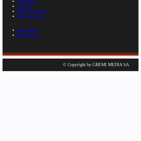
E-gazety.pl
Nexto.pl
Mała księgowość
Kancelarierp.pl
Mapa strony
Kalendarium
© Copyright by GREMI MEDIA SA