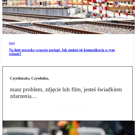
kolej
Na linię otwocką wracają pociągi. Jak zmieni się komunikacja w tym
rejonie?
Czytelniczko, Czytelniku,
masz problem, zdjęcie lub film, jesteś świadkiem
zdarzenia…
ZGŁOŚ TEMAT