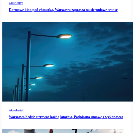
Czas wolny
Darmowe kino pod chmurką. Warszawa zaprasza na sierpniowe seanse
Aktualności
Warszawa będzie sterować każdą latarnią. Podpisano umowę z wykonawcą