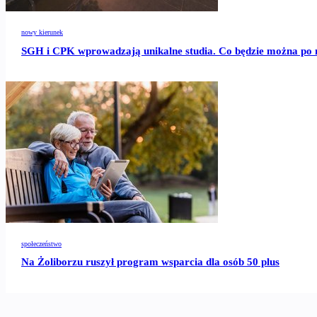
nowy kierunek
SGH i CPK wprowadzają unikalne studia. Co będzie można po n
społeczeństwo
Na Żoliborzu ruszył program wsparcia dla osób 50 plus