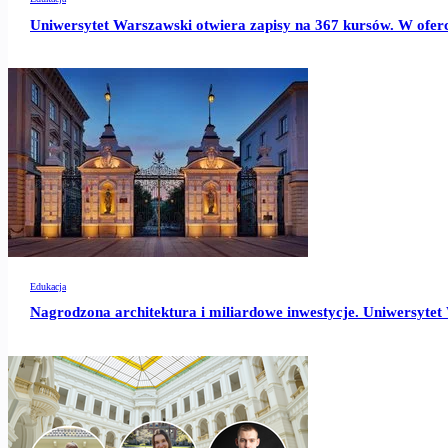
Uniwersytet Warszawski otwiera zapisy na 367 kursów. W ofer
Edukacja
Nagrodzona architektura i miliardowe inwestycje. Uniwersytet