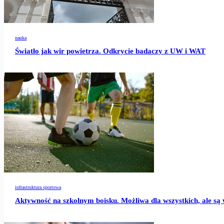
nauka
Światło jak wir powietrza. Odkrycie badaczy z UW i WAT
infrastruktura sportowa
Aktywność na szkolnym boisku. Możliwa dla wszystkich, ale są 