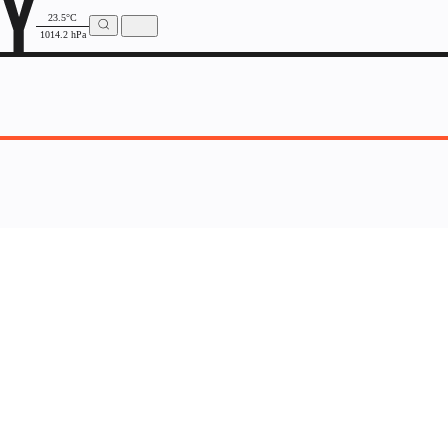
23.5°C
1014.2 hPa