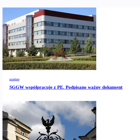
uczelnie
SGGW współpracuje z PE. Podpisano ważny dokument