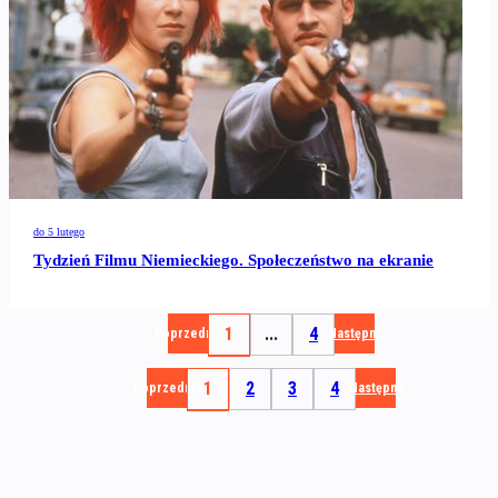
do 5 lutego
Tydzień Filmu Niemieckiego. Społeczeństwo na ekranie
1
...
4
Poprzednia
Następna
1
2
3
4
Poprzednia
Następna