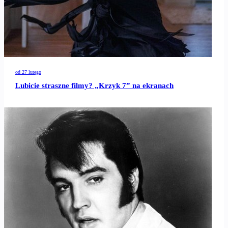
od 27 lutego
Lubicie straszne filmy? „Krzyk 7” na ekranach