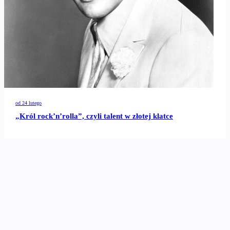
od 24 lutego
„Król rock’n’rolla”, czyli talent w złotej klatce