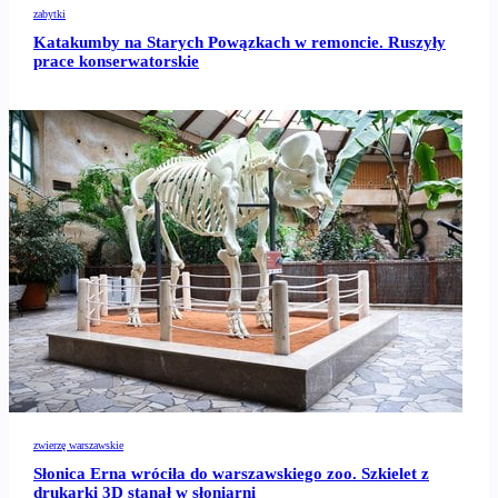
zabytki
Katakumby na Starych Powązkach w remoncie. Ruszyły
prace konserwatorskie
zwierzę warszawskie
Słonica Erna wróciła do warszawskiego zoo. Szkielet z
drukarki 3D stanął w słoniarni