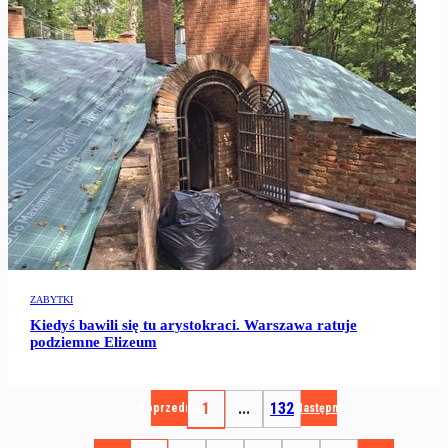
ZABYTKI
Kiedyś bawili się tu arystokraci. Warszawa ratuje
podziemne Elizeum
1
...
132
Poprzednia
Następna