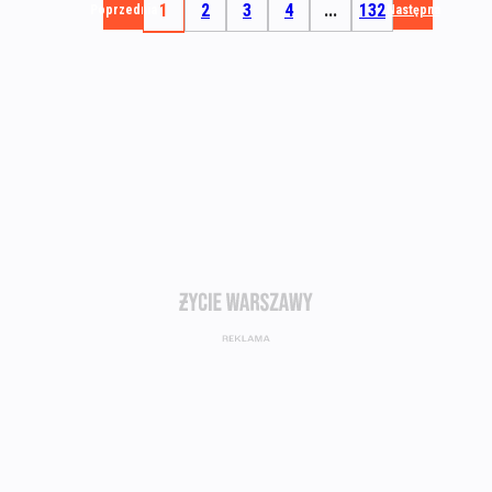
1
2
3
4
...
132
Poprzednia
Następna