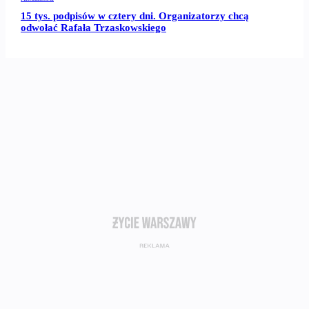
15 tys. podpisów w cztery dni. Organizatorzy chcą
odwołać Rafała Trzaskowskiego