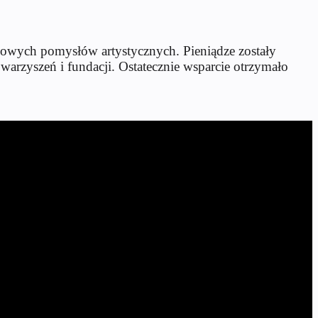
nowych pomysłów artystycznych. Pieniądze zostały
warzyszeń i fundacji. Ostatecznie wsparcie otrzymało