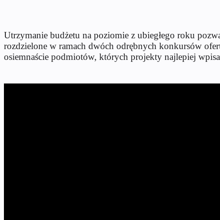
Utrzymanie budżetu na poziomie z ubiegłego roku pozwa
rozdzielone w ramach dwóch odrębnych konkursów ofert, k
osiemnaście podmiotów, których projekty najlepiej wpisał