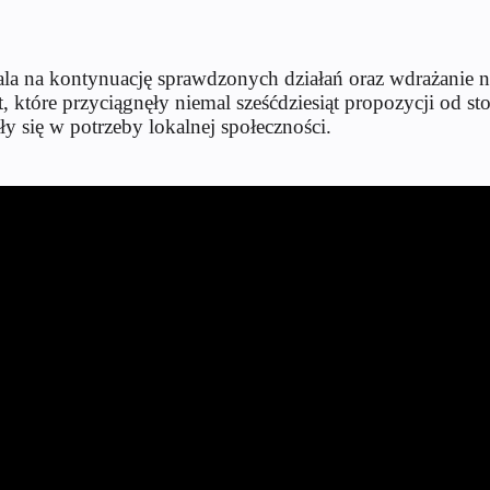
la na kontynuację sprawdzonych działań oraz wdrażanie 
tóre przyciągnęły niemal sześćdziesiąt propozycji od sto
y się w potrzeby lokalnej społeczności.