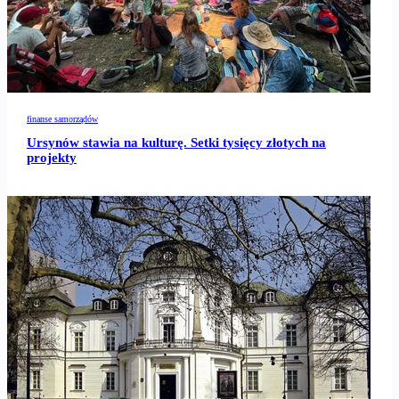
finanse samorządów
Ursynów stawia na kulturę. Setki tysięcy złotych na
projekty