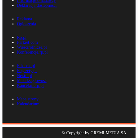
Informacje o nadawcy
Deklaracja dostępności
Reklama
Ogłoszenia
Rp.pl
Parkiet.com
Wiescirolnicze.pl
Konferencje.rp.pl
E-kiosk.pl
E-gazety.pl
Nexto.pl
Mała księgowość
Kancelarierp.pl
Mapa strony
Kalendarium
© Copyright by GREMI MEDIA SA