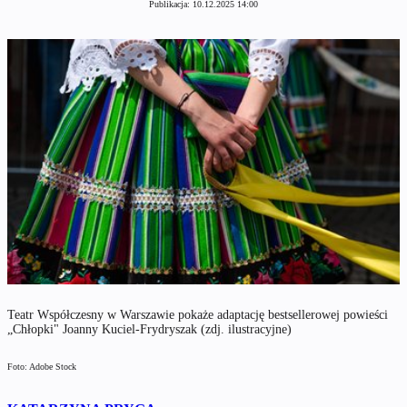
Publikacja:
10.12.2025 14:00
Teatr Współczesny w Warszawie pokaże adaptację bestsellerowej powieści
„Chłopki" Joanny Kuciel-Frydryszak (zdj. ilustracyjne)
Foto: Adobe Stock