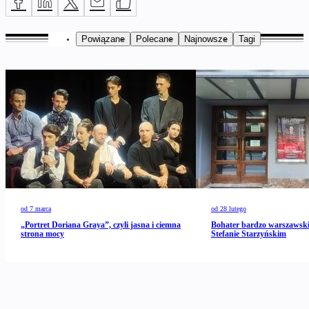
Powiązane
Polecane
Najnowsze
Tagi
od 7 marca
od 28 lutego
„Portret Doriana Graya”, czyli jasna i ciemna
Bohater bardzo warszawski
strona mocy
Stefanie Starzyńskim