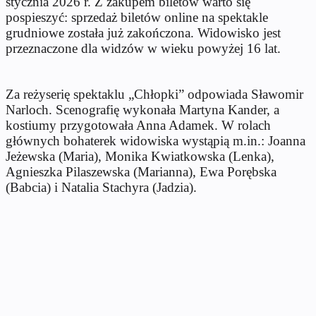
stycznia 2026 r. Z zakupem biletów warto się
pospieszyć: sprzedaż biletów online na spektakle
grudniowe została już zakończona. Widowisko jest
przeznaczone dla widzów w wieku powyżej 16 lat.
Za reżyserię spektaklu „Chłopki” odpowiada Sławomir
Narloch. Scenografię wykonała Martyna Kander, a
kostiumy przygotowała Anna Adamek. W rolach
głównych bohaterek widowiska wystąpią m.in.: Joanna
Jeżewska (Maria), Monika Kwiatkowska (Lenka),
Agnieszka Pilaszewska (Marianna), Ewa Porębska
(Babcia) i Natalia Stachyra (Jadzia).