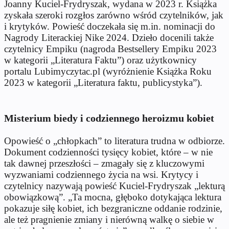
Joanny Kuciel-Frydryszak, wydana w 2023 r. Książka
zyskała szeroki rozgłos zarówno wśród czytelników, jak
i krytyków. Powieść doczekała się m.in. nominacji do
Nagrody Literackiej Nike 2024. Dzieło docenili także
czytelnicy Empiku (nagroda Bestsellery Empiku 2023
w kategorii „Literatura Faktu”) oraz użytkownicy
portalu Lubimyczytac.pl (wyróżnienie Książka Roku
2023 w kategorii „Literatura faktu, publicystyka”).
Misterium biedy i codziennego heroizmu kobiet
Opowieść o „chłopkach” to literatura trudna w odbiorze.
Dokument codzienności tysięcy kobiet, które – w nie
tak dawnej przeszłości – zmagały się z kluczowymi
wyzwaniami codziennego życia na wsi. Krytycy i
czytelnicy nazywają powieść Kuciel-Frydryszak „lekturą
obowiązkową”. „Ta mocna, głęboko dotykająca lektura
pokazuje siłę kobiet, ich bezgraniczne oddanie rodzinie,
ale też pragnienie zmiany i nierówną walkę o siebie w