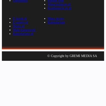
Ogłoszenia
Parkiet.com
Wiescirolnicze.pl
Konferencje.rp.pl
E-kiosk.pl
Mapa strony
E-gazety.pl
Kalendarium
Nexto.pl
Mała księgowość
Kancelarierp.pl
© Copyright by GREMI MEDIA SA