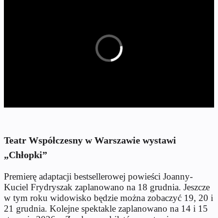
Teatr Współczesny w Warszawie wystawi
„Chłopki”
Premierę adaptacji bestsellerowej powieści Joanny-
Kuciel Frydryszak zaplanowano na 18 grudnia. Jeszcze
w tym roku widowisko będzie można zobaczyć 19, 20 i
21 grudnia. Kolejne spektakle zaplanowano na 14 i 15