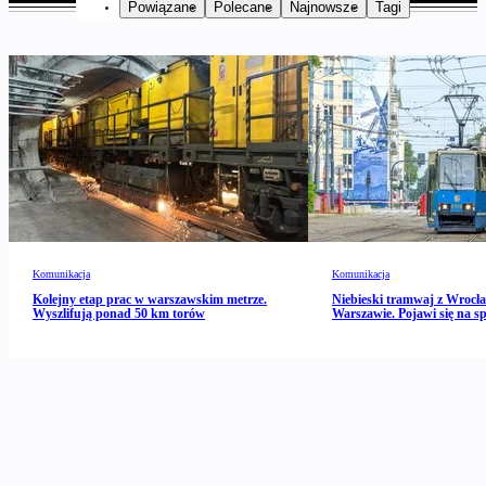
Powiązane
Polecane
Najnowsze
Tagi
Komunikacja
Komunikacja
Kolejny etap prac w warszawskim metrze.
Niebieski tramwaj z Wrocł
Wyszlifują ponad 50 km torów
Warszawie. Pojawi się na spe