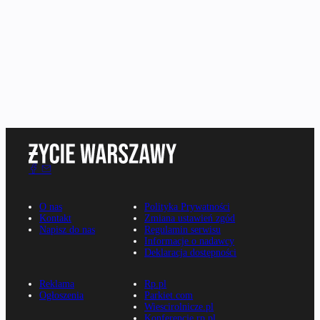
O nas
Polityka Prywatności
Kontakt
Zmiana ustawień zgód
Napisz do nas
Regulamin serwisu
Informacje o nadawcy
Deklaracja dostępności
Reklama
Rp.pl
Ogłoszenia
Parkiet.com
Wiescirolnicze.pl
Konferencje.rp.pl