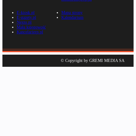
E-kiosk.pl
Mapa strony
E-gazety.pl
Kalendarium
Nexto.pl
Mała księgowość
Kancelarierp.pl
© Copyright by GREMI MEDIA SA