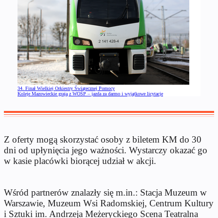
34. Finał Wielkiej Orkiestry Świątecznej Pomocy
Koleje Mazowieckie grają z WOŚP – jazda za darmo i wyjątkowe licytacje
Z oferty mogą skorzystać osoby z biletem KM do 30
dni od upłynięcia jego ważności. Wystarczy okazać go
w kasie placówki biorącej udział w akcji.
Wśród partnerów znalazły się m.in.: Stacja Muzeum w
Warszawie, Muzeum Wsi Radomskiej, Centrum Kultury
i Sztuki im. Andrzeja Meżeryckiego Scena Teatralna