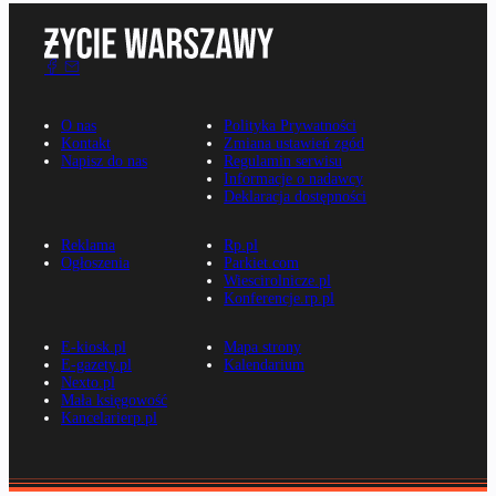
O nas
Polityka Prywatności
Kontakt
Zmiana ustawień zgód
Napisz do nas
Regulamin serwisu
Informacje o nadawcy
Deklaracja dostępności
Reklama
Rp.pl
Ogłoszenia
Parkiet.com
Wiescirolnicze.pl
Konferencje.rp.pl
E-kiosk.pl
Mapa strony
E-gazety.pl
Kalendarium
Nexto.pl
Mała księgowość
Kancelarierp.pl