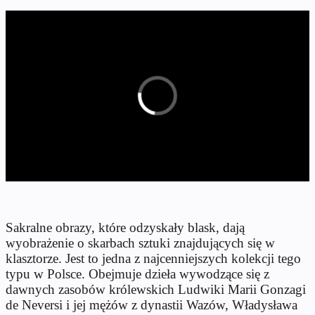
Sakralne obrazy, które odzyskały blask, dają
wyobrażenie o skarbach sztuki znajdujących się w
klasztorze. Jest to jedna z najcenniejszych kolekcji tego
typu w Polsce. Obejmuje dzieła wywodzące się z
dawnych zasobów królewskich Ludwiki Marii Gonzagi
de Neversi i jej mężów z dynastii Wazów, Władysława