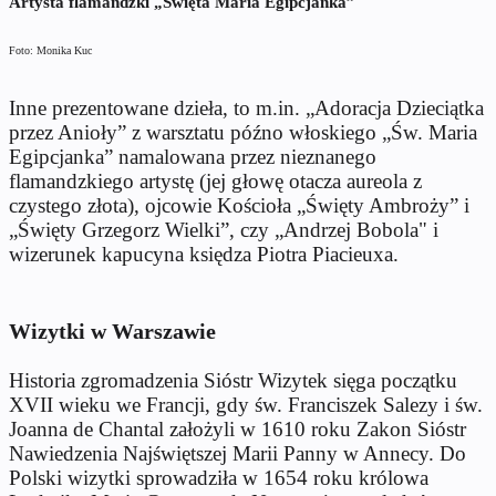
Artysta flamandzki „Święta Maria Egipcjanka”
Foto: Monika Kuc
Inne prezentowane dzieła, to m.in. „Adoracja Dzieciątka
przez Anioły” z warsztatu późno włoskiego „Św. Maria
Egipcjanka” namalowana przez nieznanego
flamandzkiego artystę (jej głowę otacza aureola z
czystego złota), ojcowie Kościoła „Święty Ambroży” i
„Święty Grzegorz Wielki”, czy „Andrzej Bobola" i
wizerunek kapucyna księdza Piotra Piacieuxa.
Wizytki w Warszawie
Historia zgromadzenia Sióstr Wizytek sięga początku
XVII wieku we Francji, gdy św. Franciszek Salezy i św.
Joanna de Chantal założyli w 1610 roku Zakon Sióstr
Nawiedzenia Najświętszej Marii Panny w Annecy. Do
Polski wizytki sprowadziła w 1654 roku królowa