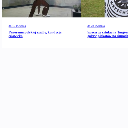
do 16 kwietnia
do 28 kwietnia
Panorama polskiej rzeźby, kondycja
Spacer ze sztuką na Targó
człowieka
galerię plakatów na słupa