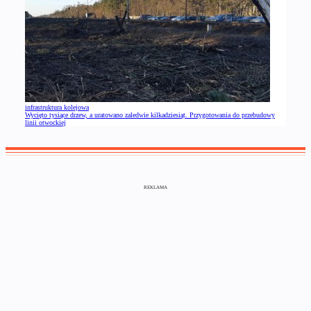
infrastruktura kolejowa
Wycięto tysiące drzew, a uratowano zaledwie kilkadziesiąt. Przygotowania do przebudowy
linii otwockiej
REKLAMA