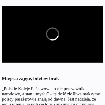
Miejsca zajęte, biletów brak
„Polskie Koleje Państwowe to nie przewoźnik
narodowy, a stan umysłu” – tę dość złośliwą maksymę
polscy pasażerowie znają od dawna. Jest nadzieja, że
wpuszczenie na polskie tory konkurencji przyniesie