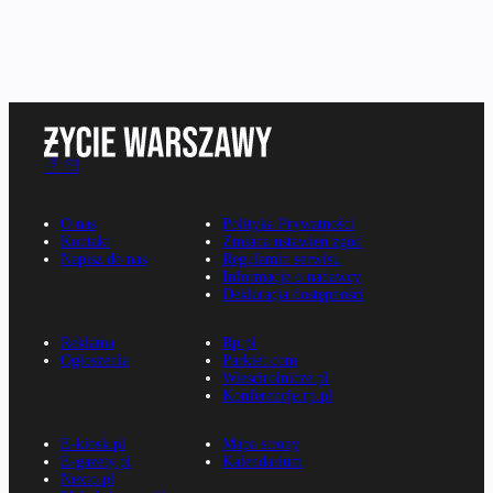
O nas
Polityka Prywatności
Kontakt
Zmiana ustawień zgód
Napisz do nas
Regulamin serwisu
Informacje o nadawcy
Deklaracja dostępności
Reklama
Rp.pl
Ogłoszenia
Parkiet.com
Wiescirolnicze.pl
Konferencje.rp.pl
E-kiosk.pl
Mapa strony
E-gazety.pl
Kalendarium
Nexto.pl