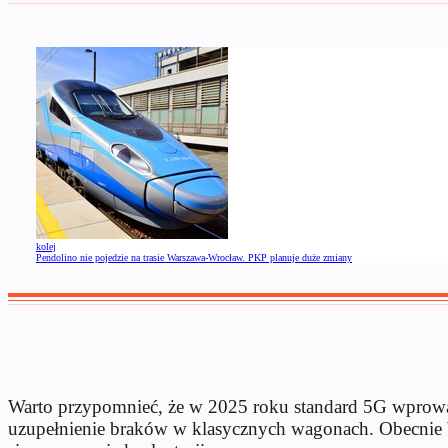
kolej
Pendolino nie pojedzie na trasie Warszawa-Wrocław. PKP planuje duże zmiany
Warto przypomnieć, że w 2025 roku standard 5G wprowad
uzupełnienie braków w klasycznych wagonach. Obecnie Wi