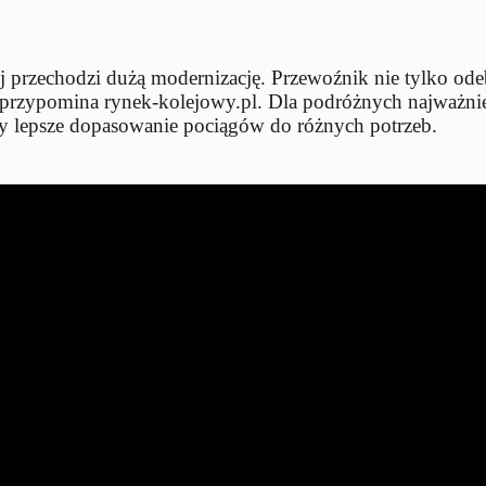
 przechodzi dużą modernizację. Przewoźnik nie tylko ode
przypomina rynek-kolejowy.pl. Dla podróżnych najważniej
 czy lepsze dopasowanie pociągów do różnych potrzeb.