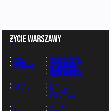
O nas
Polityka Prywatności
Kontakt
Zmiana ustawień zgód
Napisz do nas
Regulamin serwisu
Informacje o nadawcy
Deklaracja dostępności
Reklama
Rp.pl
Ogłoszenia
Parkiet.com
Wiescirolnicze.pl
Konferencje.rp.pl
E-kiosk.pl
Mapa strony
E-gazety.pl
Kalendarium