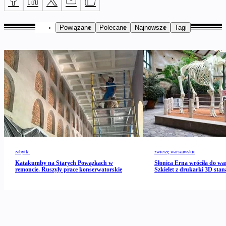
Powiązane
Polecane
Najnowsze
Tagi
zabytki
zwierzę warszawskie
Katakumby na Starych Powązkach w
Słonica Erna wróciła do wa
remoncie. Ruszyły prace konserwatorskie
Szkielet z drukarki 3D stan