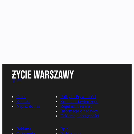
O nas
Polityka Prywatności
Kontakt
Zmiana ustawień zgód
Napisz do nas
Regulamin serwisu
Informacje o nadawcy
Deklaracja dostępności
Reklama
Rp.pl
Ogłoszenia
Parkiet.com