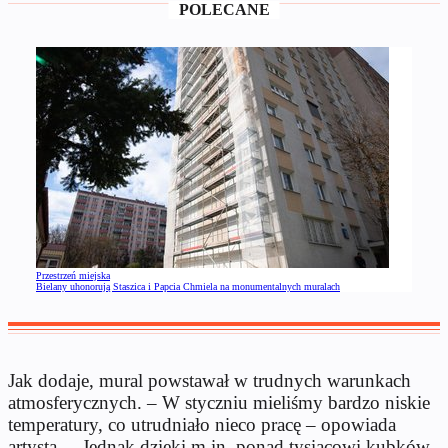
POLECANE
Przestrzeń miejska
Bielany uhonorują Staszica i Papcia Chmiela na monumentalnych muralach
Jak dodaje, mural powstawał w trudnych warunkach
atmosferycznych. – W styczniu mieliśmy bardzo niskie
temperatury, co utrudniało nieco pracę – opowiada
artysta. – Jednak dzięki m.in. ponad tysiącowi kubków