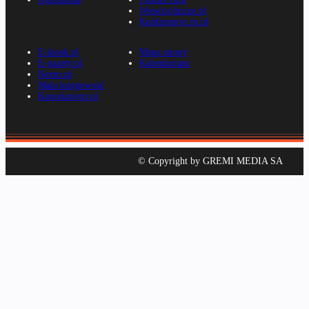
Wiescirolnicze.pl
Konferencje.rp.pl
E-kiosk.pl
Mapa strony
E-gazety.pl
Kalendarium
Nexto.pl
Mała księgowość
Kancelarierp.pl
© Copyright by GREMI MEDIA SA