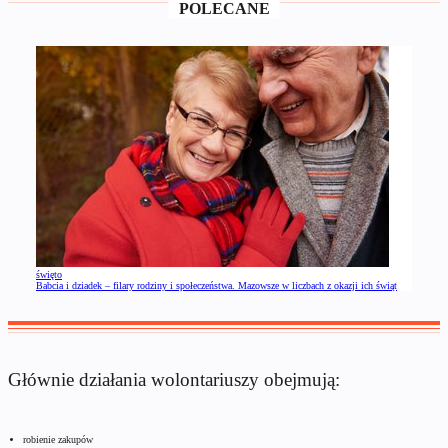
POLECANE
święto
Babcia i dziadek – filary rodziny i społeczeństwa. Mazowsze w liczbach z okazji ich świąt
Głównie działania wolontariuszy obejmują:
robienie zakupów