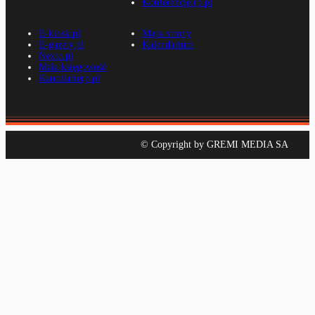
Konferencje.rp.pl
E-kiosk.pl
Mapa strony
E-gazety.pl
Kalendarium
Nexto.pl
Mała księgowość
Kancelarierp.pl
© Copyright by GREMI MEDIA SA