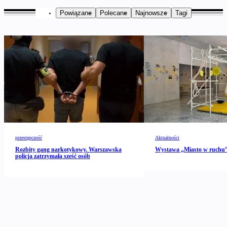
Powiązane
Polecane
Najnowsze
Tagi
przestępczość
Aktualności
Rozbity gang narkotykowy. Warszawska
Wystawa „Miasto w ruch
policja zatrzymała sześć osób