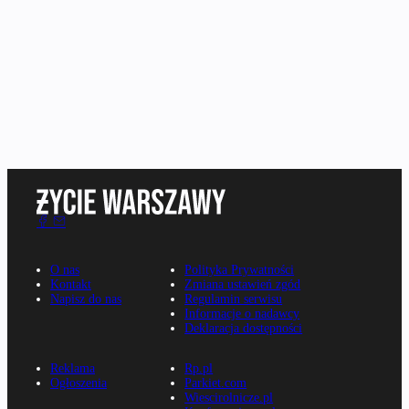
O nas
Polityka Prywatności
Kontakt
Zmiana ustawień zgód
Napisz do nas
Regulamin serwisu
Informacje o nadawcy
Deklaracja dostępności
Reklama
Rp.pl
Ogłoszenia
Parkiet.com
Wiescirolnicze.pl