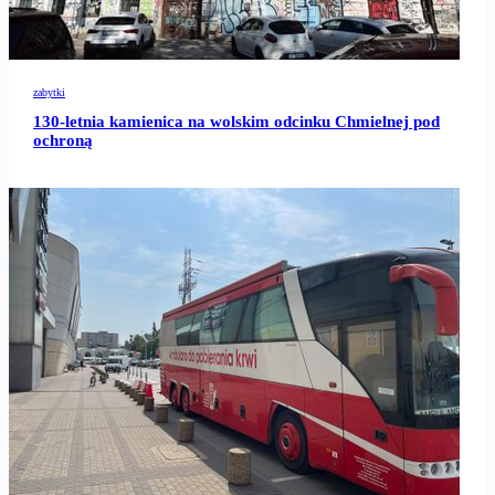
zabytki
130-letnia kamienica na wolskim odcinku Chmielnej pod
ochroną