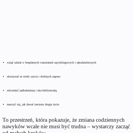
wziąć udział w bezpłatnych warsztatach upcyklingowych i rękodzielniczych
skorzystać ze strefy szycia i drobnych napraw
odwiedzić jadłodzielnię i eko-biblioteczkę
nauczyć się, jak dawać rzeczom drugie życie
To przestrzeń, która pokazuje, że zmiana codziennych
nawyków wcale nie musi być trudna – wystarczy zacząć
od małych kroków.