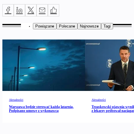
Powiązane
Polecane
Najnowsze
Tagi
Aktualności
Aktualności
Warszawa będzie sterować każdą latarnią.
Trzaskowski ujawnia wynik
Podpisano umowę z wykonawcą
z lekarzy próbował naciągać