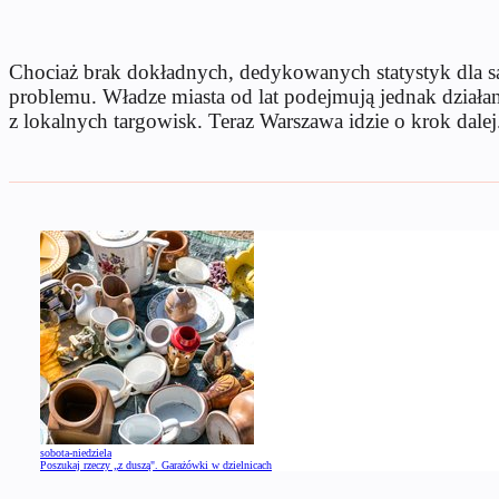
Chociaż brak dokładnych, dedykowanych statystyk dla sam
problemu. Władze miasta od lat podejmują jednak działani
z lokalnych targowisk. Teraz Warszawa idzie o krok dalej
sobota-niedziela
Poszukaj rzeczy „z duszą". Garażówki w dzielnicach