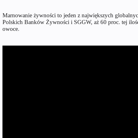
Marnowanie żywności to jeden z największych globalnyc
Polskich Banków Żywności i SGGW, aż 60 proc. tej ilo
owoce.