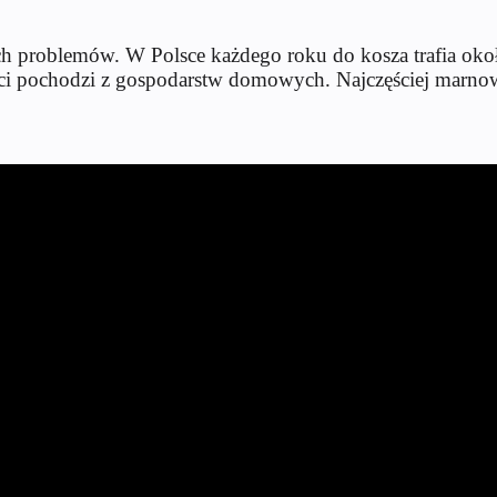
h problemów. W Polsce każdego roku do kosza trafia okoł
ści pochodzi z gospodarstw domowych. Najczęściej marno