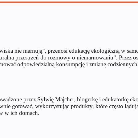
iska nie marnują”, przenosi edukację ekologiczną w samo 
aturalna przestrzeń do rozmowy o niemarnowaniu”. Przez o
promować odpowiedzialną konsumpcję i zmianę codzienny
wadzone przez Sylwię Majcher, blogerkę i edukatorkę ekol
ie gotować, wykorzystując produkty, które często ląduj
ów w ich domach.