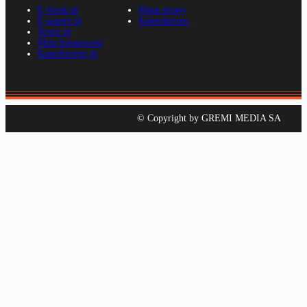
E-kiosk.pl
Mapa strony
E-gazety.pl
Kalendarium
Nexto.pl
Mała księgowość
Kancelarierp.pl
© Copyright by GREMI MEDIA SA