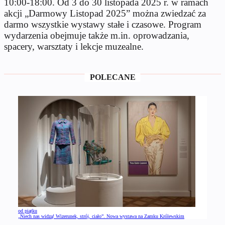
10:00-18:00. Od 3 do 30 listopada 2025 r. w ramach
akcji „Darmowy Listopad 2025” można zwiedzać za
darmo wszystkie wystawy stałe i czasowe. Program
wydarzenia obejmuje także m.in. oprowadzania,
spacery, warsztaty i lekcje muzealne.
POLECANE
od piątku
„Niech nas widzą! Wizerunek, strój, ciało”. Nowa wystawa na Zamku Królewskim