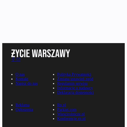
O nas
Polityka Prywatności
Kontakt
Zmiana ustawień zgód
Napisz do nas
Regulamin serwisu
Informacje o nadawcy
Deklaracja dostępności
Reklama
Rp.pl
Ogłoszenia
Parkiet.com
Wiescirolnicze.pl
Konferencje.rp.pl