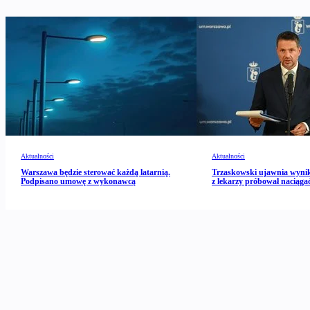
Aktualności
Aktualności
Warszawa będzie sterować każdą latarnią.
Trzaskowski ujawnia wynik
Podpisano umowę z wykonawcą
z lekarzy próbował naciągać