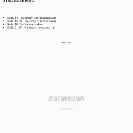
Godz. 14 – Najlepszy film dokumentalny
Godz. 16.30 - Najlepszy film animowany
Godz. 18.35 - Najlepszy aktor
Godz. 21.05 - Najlepszy montaż (cz. 1)
REKLAMA