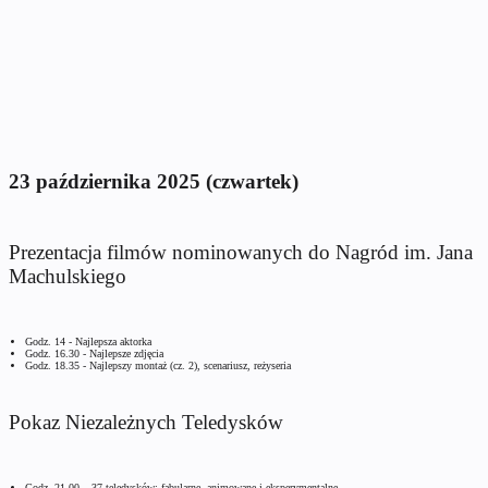
23 października 2025 (czwartek)
Prezentacja filmów nominowanych do Nagród im. Jana
Machulskiego
Godz. 14 - Najlepsza aktorka
Godz. 16.30 - Najlepsze zdjęcia
Godz. 18.35 - Najlepszy montaż (cz. 2), scenariusz, reżyseria
Pokaz Niezależnych Teledysków
Godz. 21.00 – 37 teledysków: fabularne, animowane i eksperymentalne