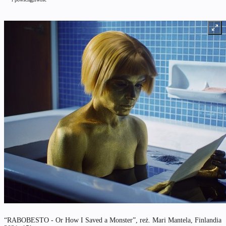
“RABOBESTO - Or How I Saved a Monster”, reż. Mari Mantela, Finlandia