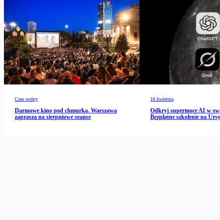
Czas wolny
16 kwietnia
Darmowe kino pod chmurką. Warszawa
Odkryj supermoce AI w s
zaprasza na sierpniowe seanse
Bezpłatne szkolenie na Urs