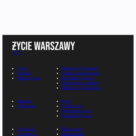
O nas
Polityka Prywatności
Kontakt
Zmiana ustawień zgód
Napisz do nas
Regulamin serwisu
Informacje o nadawcy
Deklaracja dostępności
Reklama
Rp.pl
Ogłoszenia
Parkiet.com
Wiescirolnicze.pl
Konferencje.rp.pl
E-kiosk.pl
Mapa strony
E-gazety.pl
Kalendarium