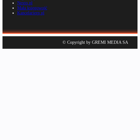
Nexto.pl
Mała księgowość
Kancelarierp.pl
© Copyright by GREMI MEDIA SA