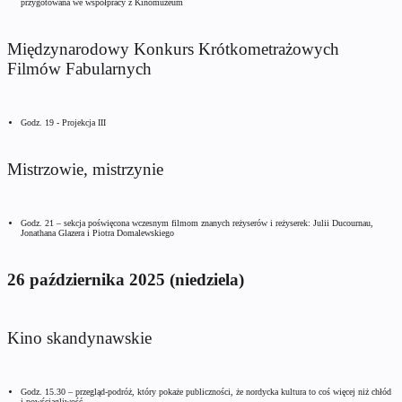
przygotowana we współpracy z Kinomuzeum
Międzynarodowy Konkurs Krótkometrażowych
Filmów Fabularnych
Godz. 19 - Projekcja III
Mistrzowie, mistrzynie
Godz. 21 – sekcja poświęcona wczesnym filmom znanych reżyserów i reżyserek: Julii Ducournau,
Jonathana Glazera i Piotra Domalewskiego
26 października 2025 (niedziela)
Kino skandynawskie
Godz. 15.30 – przegląd-podróż, który pokaże publiczności, że nordycka kultura to coś więcej niż chłód
i powściągliwość