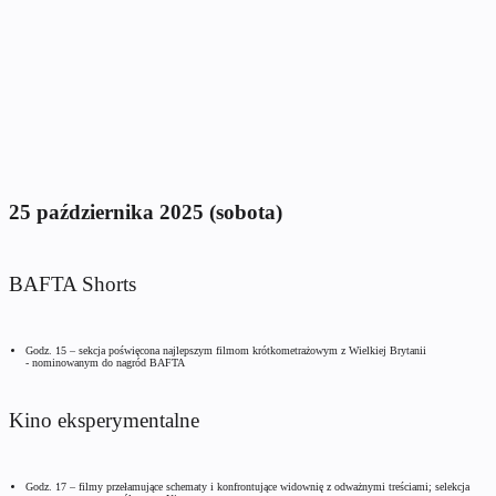
25 października 2025 (sobota)
BAFTA Shorts
Godz. 15 – sekcja poświęcona najlepszym filmom krótkometrażowym z Wielkiej Brytanii
- nominowanym do nagród BAFTA
Kino eksperymentalne
Godz. 17 – filmy przełamujące schematy i konfrontujące widownię z odważnymi treściami; selekcja