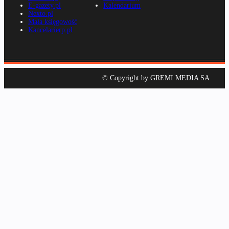
E-gazety.pl
Kalendarium
Nexto.pl
Mała księgowość
Kancelarierp.pl
© Copyright by GREMI MEDIA SA