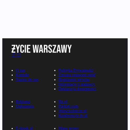
O nas
Polityka Prywatności
Kontakt
Zmiana ustawień zgód
Napisz do nas
Regulamin serwisu
Informacje o nadawcy
Deklaracja dostępności
Reklama
Rp.pl
Ogłoszenia
Parkiet.com
Wiescirolnicze.pl
Konferencje.rp.pl
E-kiosk.pl
Mapa strony