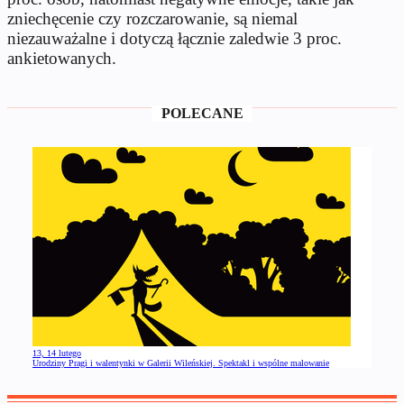
zniechęcenie czy rozczarowanie, są niemal
niezauważalne i dotyczą łącznie zaledwie 3 proc.
ankietowanych.
POLECANE
13, 14 lutego
Urodziny Pragi i walentynki w Galerii Wileńskiej. Spektakl i wspólne malowanie