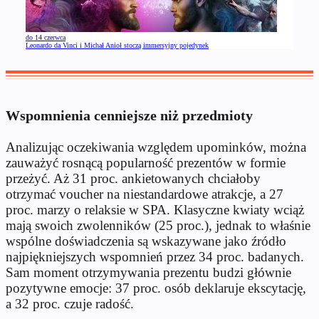
do 14 czerwca
Leonardo da Vinci i Michał Anioł stoczą immersyjny pojedynek
Wspomnienia cenniejsze niż przedmioty
Analizując oczekiwania względem upominków, można
zauważyć rosnącą popularność prezentów w formie
przeżyć. Aż 31 proc. ankietowanych chciałoby
otrzymać voucher na niestandardowe atrakcje, a 27
proc. marzy o relaksie w SPA. Klasyczne kwiaty wciąż
mają swoich zwolenników (25 proc.), jednak to właśnie
wspólne doświadczenia są wskazywane jako źródło
najpiękniejszych wspomnień przez 34 proc. badanych.
Sam moment otrzymywania prezentu budzi głównie
pozytywne emocje: 37 proc. osób deklaruje ekscytację,
a 32 proc. czuje radość.