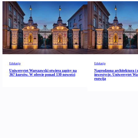
Edukacja
Edukacja
Uniwersytet Warszawski otwiera zapisy na
Nagrodzona architektura i 
367 kursów. W ofercie ponad 130 nowości
inwestycje. Uniwersytet Wa
rozwija