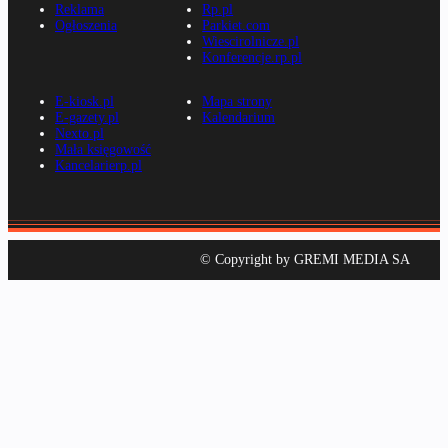
Reklama
Rp.pl
Ogłoszenia
Parkiet.com
Wiescirolnicze.pl
Konferencje.rp.pl
E-kiosk.pl
Mapa strony
E-gazety.pl
Kalendarium
Nexto.pl
Mała księgowość
Kancelarierp.pl
© Copyright by GREMI MEDIA SA