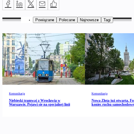
Powiązane
Polecane
Najnowsze
Tagi
Komunikacja
Komunikacja
Niebieski tramwaj z Wrocławia w
Nowa Złota już otwarta. Fo
Warszawie. Pojawi się na specjalnej linii
koniec ruchu samochodow