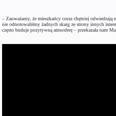
– Zauważamy, że mieszkańcy coraz chętniej odwiedzają n
nie odnotowaliśmy żadnych skarg ze strony innych inter
często buduje pozytywną atmosferę – przekazała nam Mag