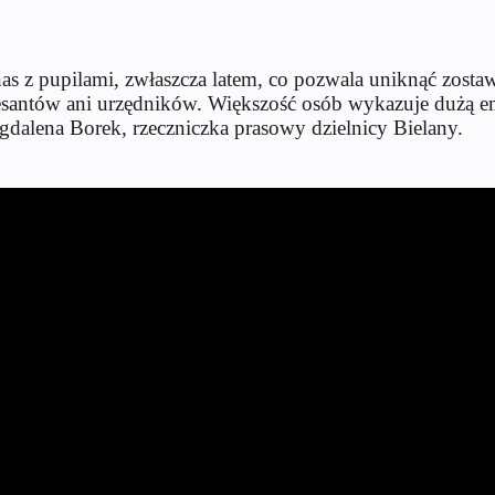
as z pupilami, zwłaszcza latem, co pozwala uniknąć zost
esantów ani urzędników. Większość osób wykazuje dużą emp
dalena Borek, rzeczniczka prasowy dzielnicy Bielany.