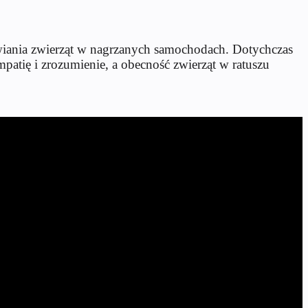
awiania zwierząt w nagrzanych samochodach. Dotychczas
atię i zrozumienie, a obecność zwierząt w ratuszu