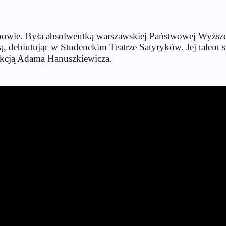
abowie. Była absolwentką warszawskiej Państwowej Wyższe
, debiutując w Studenckim Teatrze Satyryków. Jej talent s
kcją Adama Hanuszkiewicza.