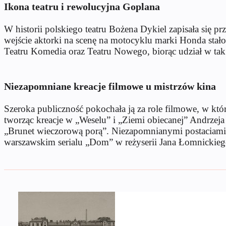
Ikona teatru i rewolucyjna Goplana
W historii polskiego teatru Bożena Dykiel zapisała się 
wejście aktorki na scenę na motocyklu marki Honda stał
Teatru Komedia oraz Teatru Nowego, biorąc udział w tak 
Niezapomniane kreacje filmowe u mistrzów kina
Szeroka publiczność pokochała ją za role filmowe, w kt
tworząc kreacje w „Weselu” i „Ziemi obiecanej” Andrzej
„Brunet wieczorową porą”. Niezapomnianymi postaciami 
warszawskim serialu „Dom” w reżyserii Jana Łomnickieg