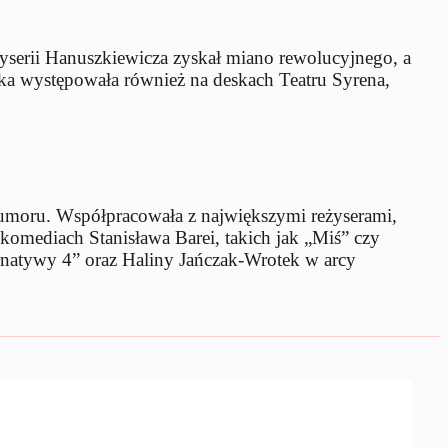
żyserii Hanuszkiewicza zyskał miano rewolucyjnego, a
tka występowała również na deskach Teatru Syrena,
humoru. Współpracowała z największymi reżyserami,
komediach Stanisława Barei, takich jak „Miś” czy
rnatywy 4” oraz Haliny Jańczak-Wrotek w arcy