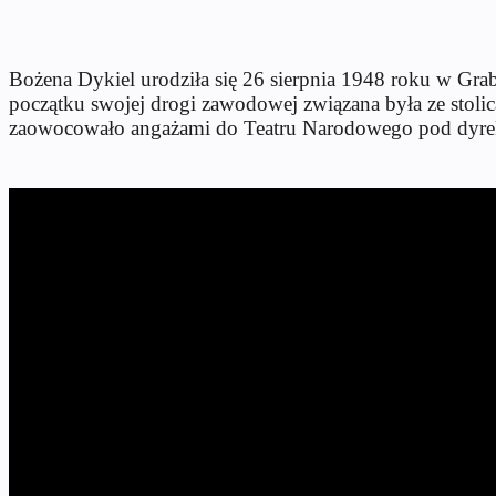
Bożena Dykiel urodziła się 26 sierpnia 1948 roku w Gr
początku swojej drogi zawodowej związana była ze stolicą
zaowocowało angażami do Teatru Narodowego pod dyre