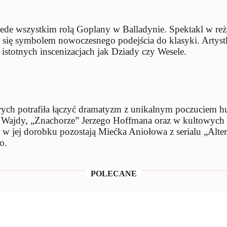
przede wszystkim rolą Goplany w Balladynie. Spektakl w re
o się symbolem nowoczesnego podejścia do klasyki. Artys
istotnych inscenizacjach jak Dziady czy Wesele.
órych potrafiła łączyć dramatyzm z unikalnym poczuciem 
a Wajdy, „Znachorze” Jerzego Hoffmana oraz w kultowych 
w jej dorobku pozostają Miećka Aniołowa z serialu „Alte
o.
POLECANE