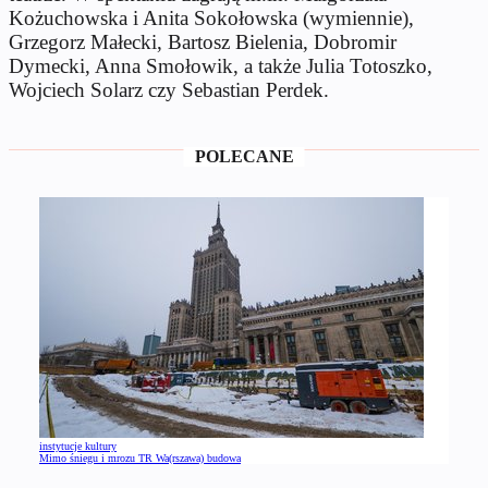
Kożuchowska i Anita Sokołowska (wymiennie),
Grzegorz Małecki, Bartosz Bielenia, Dobromir
Dymecki, Anna Smołowik, a także Julia Totoszko,
Wojciech Solarz czy Sebastian Perdek.
POLECANE
instytucje kultury
Mimo śniegu i mrozu TR Wa(rszawa) budowa