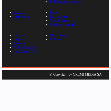
Deklaracja dostępności
Reklama
Rp.pl
Ogłoszenia
Parkiet.com
Wiescirolnicze.pl
Konferencje.rp.pl
E-kiosk.pl
Mapa strony
E-gazety.pl
Kalendarium
Nexto.pl
Mała księgowość
Kancelarierp.pl
© Copyright by GREMI MEDIA SA