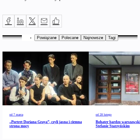
Powiązane
Polecane
Najnowsze
Tagi
od 7 marca
od 28 lutego
„Portret Doriana Graya”, czyli jasna i ciemna
Bohater bardzo warszawski
strona mocy
Stefanie Starzyńskim