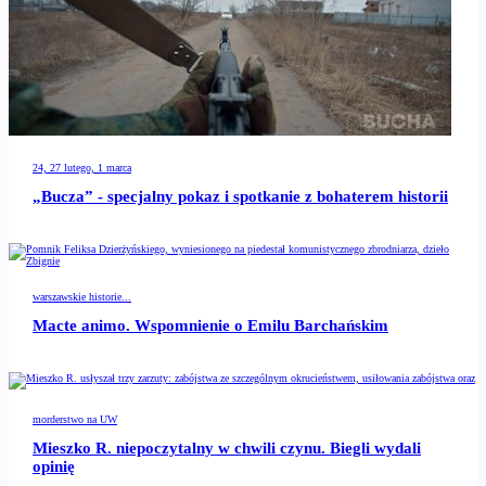
24, 27 lutego, 1 marca
„Bucza” - specjalny pokaz i spotkanie z bohaterem historii
warszawskie historie...
Macte animo. Wspomnienie o Emilu Barchańskim
morderstwo na UW
Mieszko R. niepoczytalny w chwili czynu. Biegli wydali
opinię