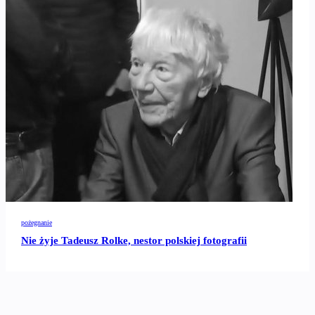
pożegnanie
Nie żyje Tadeusz Rolke, nestor polskiej fotografii