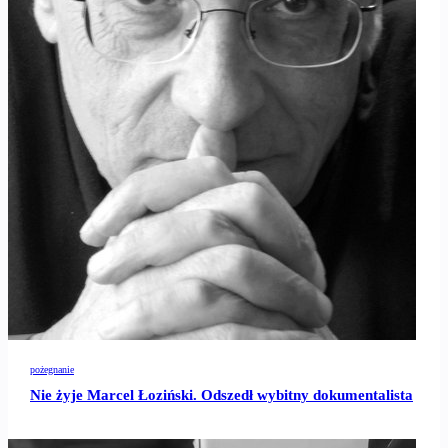
pożegnanie
Nie żyje Marcel Łoziński. Odszedł wybitny dokumentalista