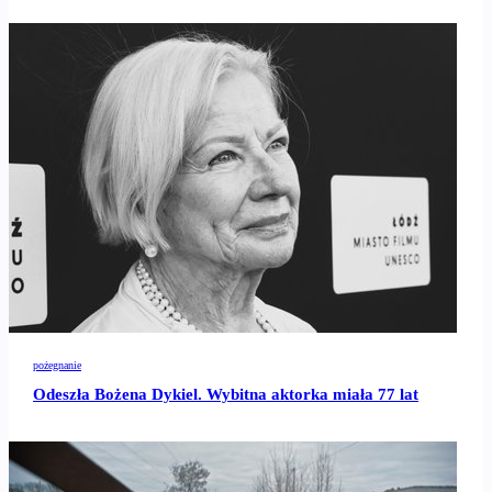
pożegnanie
Odeszła Bożena Dykiel. Wybitna aktorka miała 77 lat