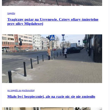
tragedia
Tragiczny pożar na Ursynowie. Cztery ofiary śmiertelne
przy ulicy Migdałowej
po tragedii na grochowskiej
Miało być bezpieczniej, ale na razie nic się nie zmieniło