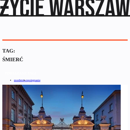
TAG:
ŚMIERĆ
POWIĄZANE TAGI
morderstwo
pożegnanie