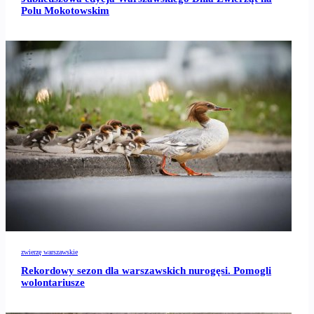
Polu Mokotowskim
zwierzę warszawskie
Rekordowy sezon dla warszawskich nurogęsi. Pomogli
wolontariusze