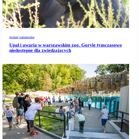
zwierzę warszawskie
Upał i awaria w warszawskim zoo. Goryle tymczasowo
niedostępne dla zwiedzających