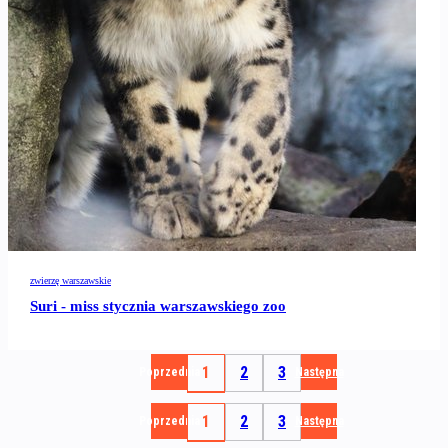
zwierzę warszawskie
Suri - miss stycznia warszawskiego zoo
1
2
3
Poprzednia
Następna
1
2
3
Poprzednia
Następna