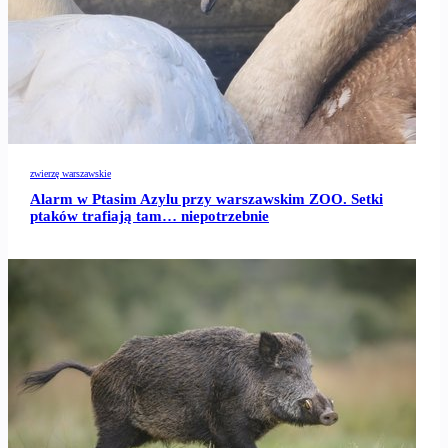
zwierzę warszawskie
Alarm w Ptasim Azylu przy warszawskim ZOO. Setki
ptaków trafiają tam… niepotrzebnie