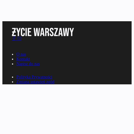
O nas
Kontakt
Napisz do nas
Polityka Prywatności
Zmiana ustawień zgód
Regulamin serwisu
Informacje o nadawcy
Deklaracja dostępności
Reklama
Ogłoszenia
Rp.pl
Parkiet.com