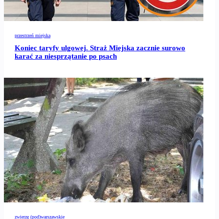
przestrzeń miejska
Koniec taryfy ulgowej. Straż Miejska zacznie surowo
karać za niesprzątanie po psach
zwierzę (pod)warszawskie