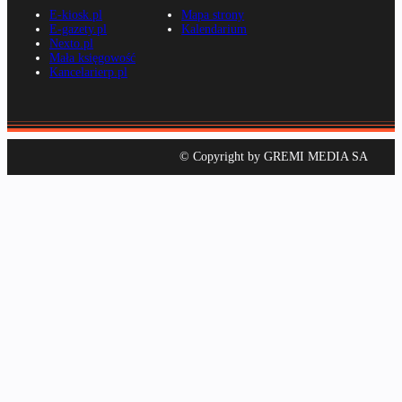
E-kiosk.pl
Mapa strony
E-gazety.pl
Kalendarium
Nexto.pl
Mała księgowość
Kancelarierp.pl
© Copyright by GREMI MEDIA SA