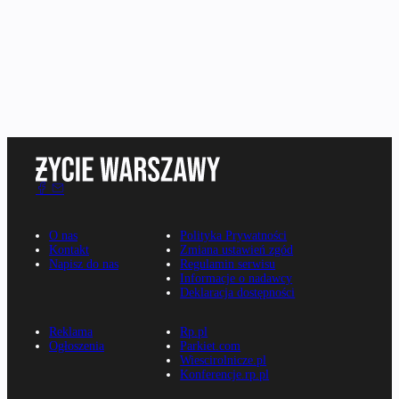
O nas
Polityka Prywatności
Kontakt
Zmiana ustawień zgód
Napisz do nas
Regulamin serwisu
Informacje o nadawcy
Deklaracja dostępności
Reklama
Rp.pl
Ogłoszenia
Parkiet.com
Wiescirolnicze.pl
Konferencje.rp.pl