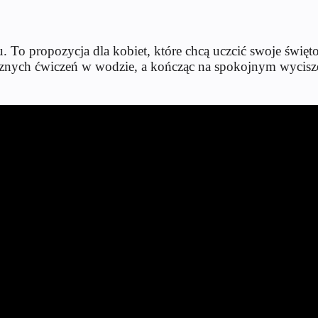
. To propozycja dla kobiet, które chcą uczcić swoje świę
icznych ćwiczeń w wodzie, a kończąc na spokojnym wycisz