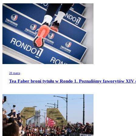
28 marca
Tea Faber broni tytułu w Rondo 1. Poznaliśmy faworytów XIV e