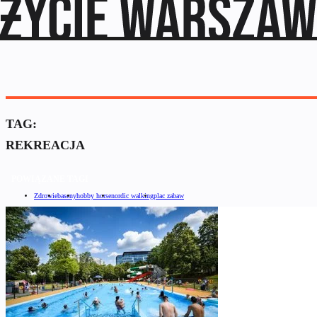
TAG:
REKREACJA
POWIĄZANE TAGI
Zdrowie
baseny
hobby horse
nordic walking
plac zabaw