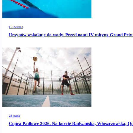
11 kwietnia
Ursynów wskakuje do wody. Przed nami IV mityng Grand Prix
28 marca
Cupra Padlowe 2026. Na korcie Radwańska, Włoszczowska, Q