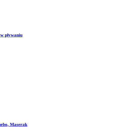
 w pływaniu
uebo, Maserak