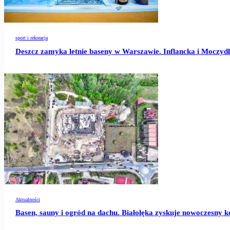
sport i rekreacja
Deszcz zamyka letnie baseny w Warszawie. Inflancka i Moczydł
Aktualności
Basen, sauny i ogród na dachu. Białołęka zyskuje nowoczesny 