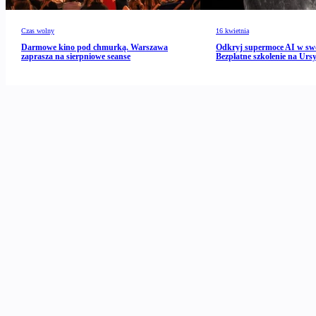
Czas wolny
16 kwietnia
Darmowe kino pod chmurką. Warszawa
Odkryj supermoce AI w s
zaprasza na sierpniowe seanse
Bezpłatne szkolenie na Urs