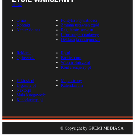
O nas
Polityka Prywatności
Kontakt
Zmiana ustawień zgód
Napisz do nas
Regulamin serwisu
Informacje o nadawcy
Deklaracja dostępności
Reklama
Rp.pl
Ogłoszenia
Parkiet.com
Wiescirolnicze.pl
Konferencje.rp.pl
E-kiosk.pl
Mapa strony
E-gazety.pl
Kalendarium
Nexto.pl
Mała księgowość
Kancelarierp.pl
© Copyright by GREMI MEDIA SA