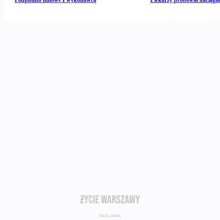
Podpisano umowę z wykonawcą
z lekarzy próbował naciągać