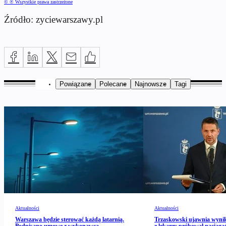
© ℗ Wszystkie prawa zastrzeżone
Źródło: zyciewarszawy.pl
Powiązane
Polecane
Najnowsze
Tagi
Aktualności
Aktualności
Warszawa będzie sterować każdą latarnią.
Trzaskowski ujawnia wynik