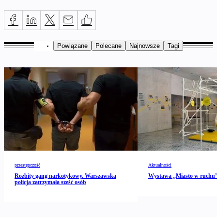
Powiązane
Polecane
Najnowsze
Tagi
przestępczość
Aktualności
Rozbity gang narkotykowy. Warszawska
Wystawa „Miasto w ruch
policja zatrzymała sześć osób