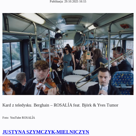
Publikacja:
29.10.2025 16:15
Kard z teledysku. Berghain – ROSALÍA feat. Björk & Yves Tumor
Foto: YouTube ROSALÍA
JUSTYNA SZYMCZYK-MIELNICZYN