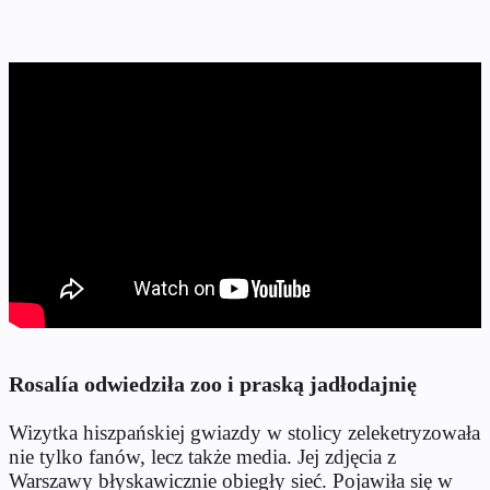
Rosalía odwiedziła zoo i praską jadłodajnię
Wizytka hiszpańskiej gwiazdy w stolicy zeleketryzowała
nie tylko fanów, lecz także media. Jej zdjęcia z
Warszawy błyskawicznie obiegły sieć. Pojawiła się w