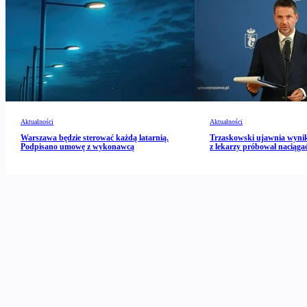
Aktualności
Aktualności
Warszawa będzie sterować każdą latarnią.
Trzaskowski ujawnia wynik
Podpisano umowę z wykonawcą
z lekarzy próbował naciągać