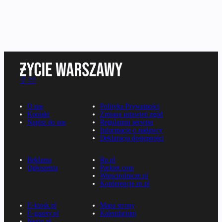
O nas
Polityka Prywatności
Kontakt
Zmiana ustawień zgód
Napisz do nas
Regulamin serwisu
Informacje o nadawcy
Deklaracja dostępności
Reklama
Rp.pl
Ogłoszenia
Parkiet.com
Wiescirolnicze.pl
Konferencje.rp.pl
E-kiosk.pl
Mapa strony
E-gazety.pl
Kalendarium
Nexto.pl