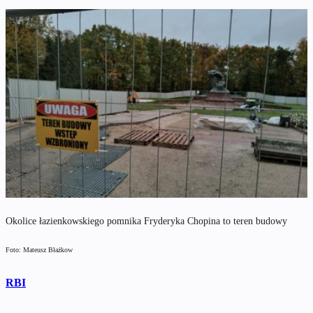
Okolice łazienkowskiego pomnika Fryderyka Chopina to teren budowy
Foto: Mateusz Błażkow
RBI