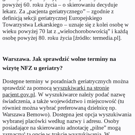
powyżej 60. roku życia – o skierowaniu decyduje
lekarz. Za „pacjenta geriatrycznego” – zgodnie z
definicją sekcji geriatrycznej Europejskiego
Towarzystwa Lekarskiego – uznaje się z kolei osobę w
wieku powyżej 70 lat z „wielochorobowością” i każdą
osobę powyżej 80. roku życia [źródło: termedia.pl].
Warszawa. Jak sprawdzić wolne terminy na
wizytę NFZ u geriatry?
Dostępne terminy w poradniach geriatrycznych można
sprawdzić za pomocą
wyszukiwarki na stronie
pacjent.gov.pl
. W wyszukiwarce należy podać nazwę
świadczenia, a także województwo i miejscowość (tu
również można wybrać preferowaną dzielnicę np.
Warszawa Bemowo). Dostępna jest opcja wyszukiwania
wybranej placówki według nazwy i adresu. Osoby
posiadające na skierowaniu adnotację „pilne” mogą
zaznaczyć tą opcję w trakcie wyszukiwania. W