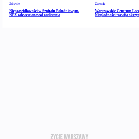
Zdrowie
Zdrowie
Nieprawidłowości w Szpitalu Południowym.
Warszawskie Centrum Lecz
NFZ zakwestionował rozliczenia
Niepłodności rozwija skrzy