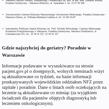
Narodowy Instytut Geriatrii, Reumatologii i Rehabilitacji im. prof. dr hab. med. Eleonory Reicher.
Poradnia Geriatryczna – Warszawa Mokotów, ul. Spartańska 1, tel. 22 67 09 300
Uniwersyteckie Centrum Kliniczne Warszawskiego Uniwersytetu Medycznego. Poradnia Geriatryczna –
Warszawa Ochota, ul. Williama Heerleina Lindleya 4, tel. 22 502-16-87
Samodzielny Publiczny Szpital Kliniczny im. Prof. Witolda Orłowskiego. Centrum Medycznego
Kształcenia Podyplomowego w Warszawie. Poradnia Geriatryczna, Warszawa Śródmieście, ul.
Czerniakowska 231; tel.: 22 58 41 327, 22 58 41 227
Gdzie najszybciej do geriatry? Poradnie w
Warszawie
Informacje podawane w wyszukiwarce na stronie
pacjent.gov.pl o dostępnych, wolnych terminach wizyt
są aktualizowane co tydzień, na bazie informacji
przekazywanych wojewódzkim oddziałom NFZ przez
szpitale i poradnie. Dane o listach osób oczekujących na
leczenie są aktualizowane co miesiąc (za wyjątkiem
świadczeń dla pacjentów objętych diagnostyką lub
leczeniem onkologicznym).