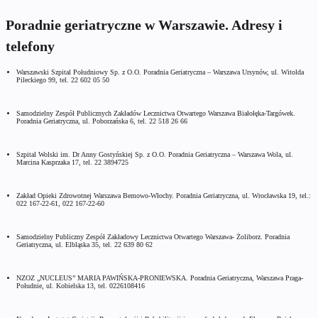
Poradnie geriatryczne w Warszawie. Adresy i
telefony
Warszawski Szpital Południowy Sp. z O.O. Poradnia Geriatryczna – Warszawa Ursynów, ul. Witolda
Pileckiego 99, tel. 22 602 05 50
Samodzielny Zespół Publicznych Zakładów Lecznictwa Otwartego Warszawa Białołęka-Targówek.
Poradnia Geriatryczna, ul. Poborzańska 6, tel. 22 518 26 66
Szpital Wolski im. Dr Anny Gostyńskiej Sp. z O.O. Poradnia Geriatryczna – Warszawa Wola, ul.
Marcina Kasprzaka 17, tel. 22 3894725
Zakład Opieki Zdrowotnej Warszawa Bemowo-Włochy. Poradnia Geriatryczna, ul. Wrocławska 19, tel.:
022 167-22-61, 022 167-22-60
Samodzielny Publiczny Zespół Zakładowy Lecznictwa Otwartego Warszawa- Żoliborz. Poradnia
Geriatryczna, ul. Elbląska 35, tel. 22 639 80 62
NZOZ „NUCLEUS” MARIA PAWIŃSKA-PRONIEWSKA. Poradnia Geriatryczna, Warszawa Praga-
Południe, ul. Kobielska 13, tel. 0226108416