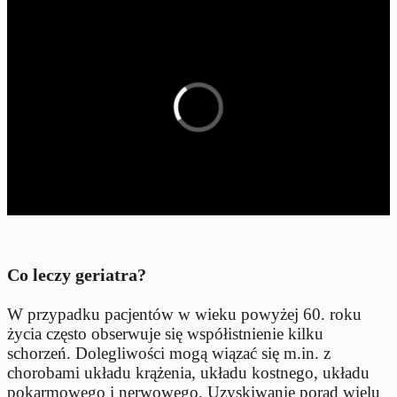
Co leczy geriatra?
W przypadku pacjentów w wieku powyżej 60. roku
życia często obserwuje się współistnienie kilku
schorzeń. Dolegliwości mogą wiązać się m.in. z
chorobami układu krążenia, układu kostnego, układu
pokarmowego i nerwowego. Uzyskiwanie porad wielu