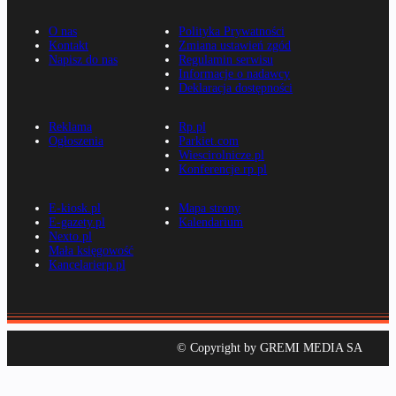
O nas
Polityka Prywatności
Kontakt
Zmiana ustawień zgód
Napisz do nas
Regulamin serwisu
Informacje o nadawcy
Deklaracja dostępności
Reklama
Rp.pl
Ogłoszenia
Parkiet.com
Wiescirolnicze.pl
Konferencje.rp.pl
E-kiosk.pl
Mapa strony
E-gazety.pl
Kalendarium
Nexto.pl
Mała księgowość
Kancelarierp.pl
© Copyright by GREMI MEDIA SA