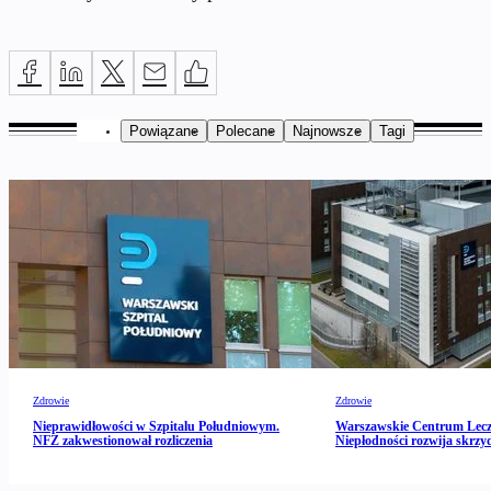
Powiązane
Polecane
Najnowsze
Tagi
Zdrowie
Zdrowie
Nieprawidłowości w Szpitalu Południowym.
Warszawskie Centrum Lecz
NFZ zakwestionował rozliczenia
Niepłodności rozwija skrzy