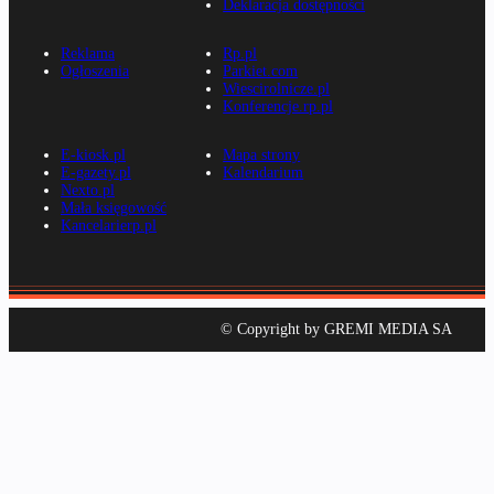
Deklaracja dostępności
Reklama
Rp.pl
Ogłoszenia
Parkiet.com
Wiescirolnicze.pl
Konferencje.rp.pl
E-kiosk.pl
Mapa strony
E-gazety.pl
Kalendarium
Nexto.pl
Mała księgowość
Kancelarierp.pl
© Copyright by GREMI MEDIA SA