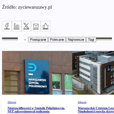
Źródło: zyciewarszawy.pl
Powiązane
Polecane
Najnowsze
Tagi
Zdrowie
Zdrowie
Nieprawidłowości w Szpitalu Południowym.
Warszawskie Centrum Lecz
NFZ zakwestionował rozliczenia
Niepłodności rozwija skrzy