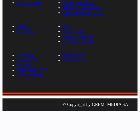
Napisz do nas
Regulamin serwisu
Informacje o nadawcy
Deklaracja dostępności
Reklama
Rp.pl
Ogłoszenia
Parkiet.com
Wiescirolnicze.pl
Konferencje.rp.pl
E-kiosk.pl
Mapa strony
E-gazety.pl
Kalendarium
Nexto.pl
Mała księgowość
Kancelarierp.pl
© Copyright by GREMI MEDIA SA