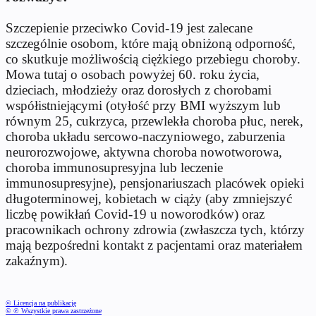
Szczepienie przeciwko Covid-19 jest zalecane
szczególnie osobom, które mają obniżoną odporność,
co skutkuje możliwością ciężkiego przebiegu choroby.
Mowa tutaj o osobach powyżej 60. roku życia,
dzieciach, młodzieży oraz dorosłych z chorobami
współistniejącymi (otyłość przy BMI wyższym lub
równym 25, cukrzyca, przewlekła choroba płuc, nerek,
choroba układu sercowo-naczyniowego, zaburzenia
neurorozwojowe, aktywna choroba nowotworowa,
choroba immunosupresyjna lub leczenie
immunosupresyjne), pensjonariuszach placówek opieki
długoterminowej, kobietach w ciąży (aby zmniejszyć
liczbę powikłań Covid-19 u noworodków) oraz
pracownikach ochrony zdrowia (zwłaszcza tych, którzy
mają bezpośredni kontakt z pacjentami oraz materiałem
zakaźnym).
© Licencja na publikację
© ℗ Wszystkie prawa zastrzeżone