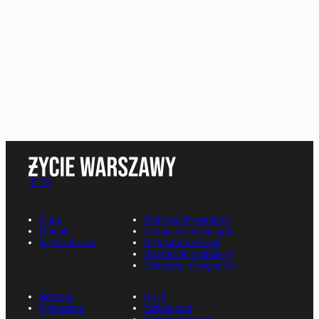
O nas
Polityka Prywatności
Kontakt
Zmiana ustawień zgód
Napisz do nas
Regulamin serwisu
Informacje o nadawcy
Deklaracja dostępności
Reklama
Rp.pl
Ogłoszenia
Parkiet.com