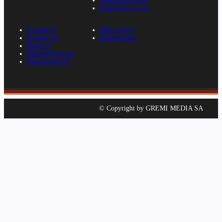
Wiescirolnicze.pl
Konferencje.rp.pl
E-kiosk.pl
Mapa strony
E-gazety.pl
Kalendarium
Nexto.pl
Mała księgowość
Kancelarierp.pl
© Copyright by GREMI MEDIA SA