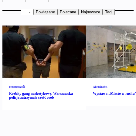
Powiązane
Polecane
Najnowsze
Tagi
przestępczość
Aktualności
Rozbity gang narkotykowy. Warszawska
Wystawa „Miasto w ruch
policja zatrzymała sześć osób