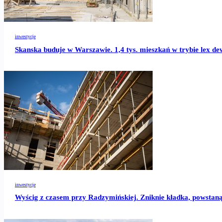
inwestycje
Skanska buduje w Warszawie. 1,4 tys. mieszkań w trybie lex de
inwestycje
Wyścig z czasem przy Radzymińskiej. Zniknie kładka, powstan