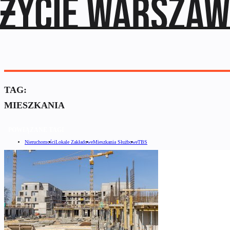
TAG:
MIESZKANIA
POWIĄZANE TAGI
Nieruchomości
Lokale Zakładowe
Mieszkania Służbowe
TBS