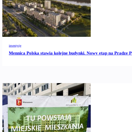
inwestycje
Mennica Polska stawia kolejne budynki. Nowy etap na Pradze P