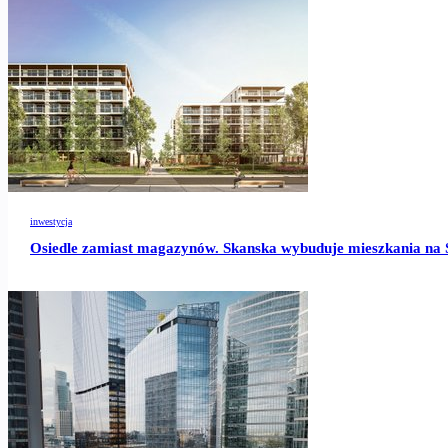
inwestycja
Osiedle zamiast magazynów. Skanska wybuduje mieszkania na 