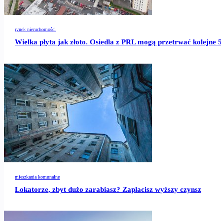
rynek nieruchomości
Wielka płyta jak złoto. Osiedla z PRL mogą przetrwać kolejne 
mieszkania komunalne
Lokatorze, zbyt dużo zarabiasz? Zapłacisz wyższy czynsz