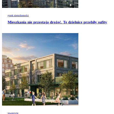
rynek nieruchomości
Mieszkania nie przestają drożeć. Te dzielnice przebiły sufity
inwestycje