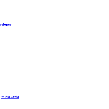
weloper
ą mieszkania