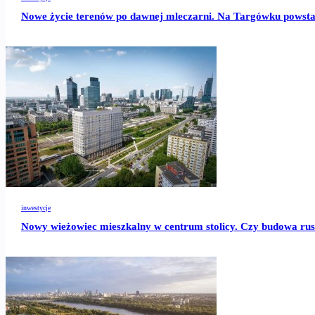
Nowe życie terenów po dawnej mleczarni. Na Targówku powstani
inwestycje
Nowy wieżowiec mieszkalny w centrum stolicy. Czy budowa ru