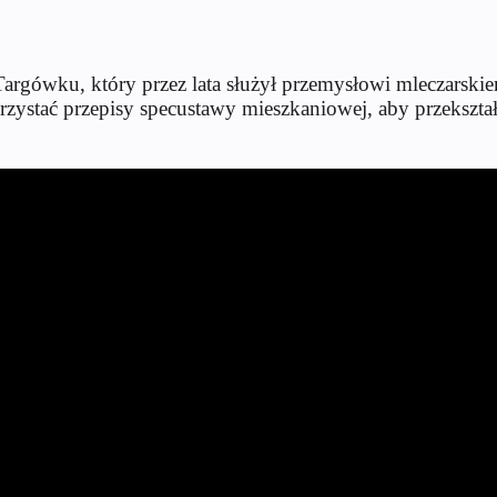
rgówku, który przez lata służył przemysłowi mleczarskie
ystać przepisy specustawy mieszkaniowej, aby przekształ