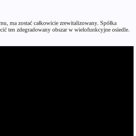
mu, ma zostać całkowicie zrewitalizowany. Spółka
cić ten zdegradowany obszar w wielofunkcyjne osiedle.