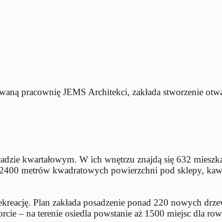
ną pracownię JEMS Architekci, zakłada stworzenie otwartej
ładzie kwartałowym. W ich wnętrzu znajdą się 632 mieszk
d 2400 metrów kwadratowych powierzchni pod sklepy, kaw
rekreację. Plan zakłada posadzenie ponad 220 nowych drz
cie – na terenie osiedla powstanie aż 1500 miejsc dla r