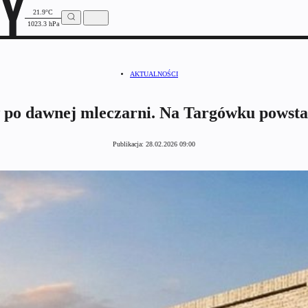
21.9°C
1023.3 hPa
AKTUALNOŚCI
 po dawnej mleczarni. Na Targówku powstani
Publikacja:
28.02.2026 09:00