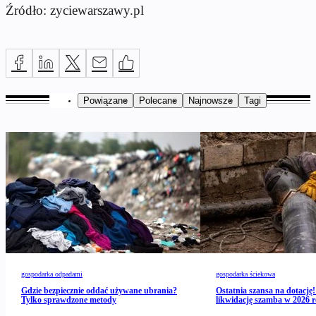
Źródło: zyciewarszawy.pl
Powiązane
Polecane
Najnowsze
Tagi
gospodarka odpadami
gospodarka ściekowa
Gdzie bezpiecznie oddać używane ubrania?
Ostatnia szansa na dotację!
Tylko sprawdzone metody
likwidację szamba w 2026 