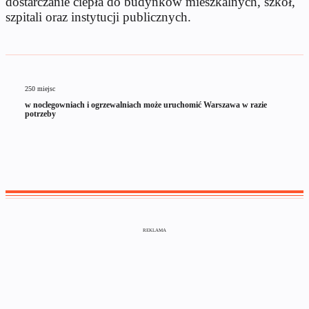
dostarczanie ciepła do budynków mieszkalnych, szkół,
szpitali oraz instytucji publicznych.
250 miejsc
w noclegowniach i ogrzewalniach może uruchomić Warszawa w razie
potrzeby
REKLAMA