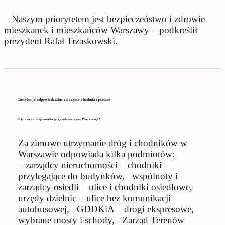
– Naszym priorytetem jest bezpieczeństwo i zdrowie
mieszkanek i mieszkańców Warszawy – podkreślił
prezydent Rafał Trzaskowski.
Instytucje odpowiedzialne za czyste chodniki i jezdnie
Kto i za co odpowiada przy odśnieżaniu Warszawy?
Za zimowe utrzymanie dróg i chodników w
Warszawie odpowiada kilka podmiotów:
– zarządcy nieruchomości – chodniki
przylegające do budynków,– wspólnoty i
zarządcy osiedli – ulice i chodniki osiedlowe,–
urzędy dzielnic – ulice bez komunikacji
autobusowej,– GDDKiA – drogi ekspresowe,
wybrane mosty i schody,– Zarząd Terenów