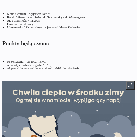
Metro Centrum – wyjście z Patelni
Rondo Wiatraczna – między ul. Grochowską a al. Waszyngtona
Al. Solidarności / Targowa
Dworzec Południowy
Marymoncka / Żeromskiego – rejon stacji Metro Słodowiec
Punkty będą czynne:
od 9 stycznia – od godz. 15.00,
w sobotę i niedzielę w godz. 10-18,
od poniedziałku – codziennie od godz. 6-18, do odwołania.