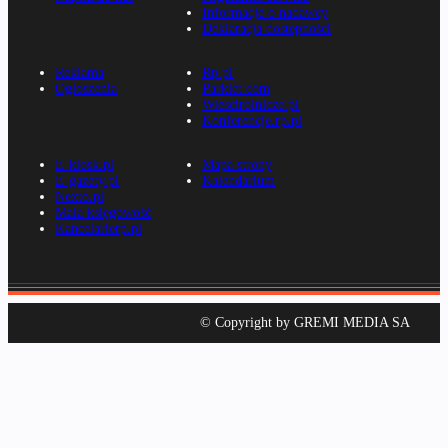
Informacje o nadawcy
Deklaracja dostępności
Reklama
Rp.pl
Ogłoszenia
Parkiet.com
Wiescirolnicze.pl
Konferencje.rp.pl
E-kiosk.pl
Mapa strony
E-gazety.pl
Kalendarium
Nexto.pl
Mała księgowość
Kancelarierp.pl
© Copyright by GREMI MEDIA SA