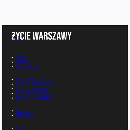
O nas
Kontakt
Napisz do nas
Polityka Prywatności
Zmiana ustawień zgód
Regulamin serwisu
Informacje o nadawcy
Deklaracja dostępności
Reklama
Ogłoszenia
Rp.pl