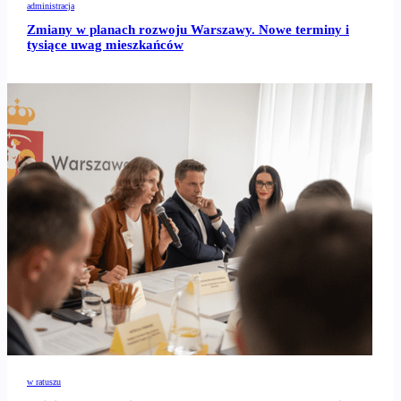
administracja
Zmiany w planach rozwoju Warszawy. Nowe terminy i
tysiące uwag mieszkańców
w ratuszu