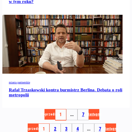
w tym roku?
miasta partnerskie
Rafał Trzaskowski kontra burmistrz Berlina. Debata o roli
metropolii
1
...
7
Poprzednia
Następna
1
2
3
4
...
7
Poprzednia
Następna