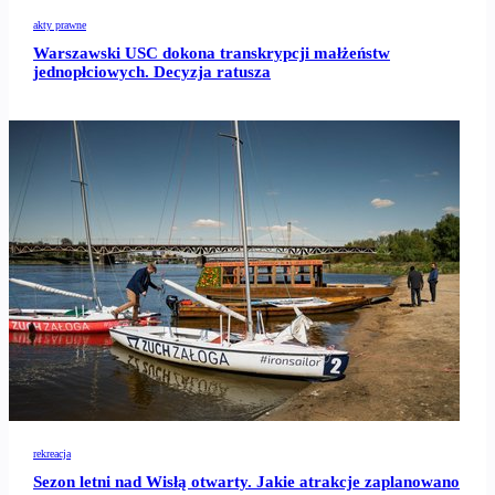
akty prawne
Warszawski USC dokona transkrypcji małżeństw
jednopłciowych. Decyzja ratusza
rekreacja
Sezon letni nad Wisłą otwarty. Jakie atrakcje zaplanowano