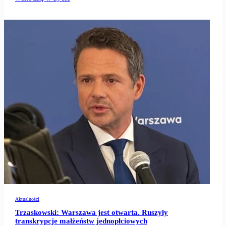
Aktualności
Trzaskowski: Warszawa jest otwarta. Ruszyły
transkrypcje małżeństw jednopłciowych