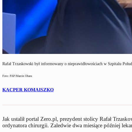
Rafał Trzaskowski był informowany o nieprawidłowościach w Szpitalu Poł
Foto: PAP/Marcin Obara
KACPER KOMAISZKO
Jak ustalił portal Zero.pl, prezydent stolicy Rafał Trz
ordynatora chirurgii. Zaledwie dwa miesiące później leka