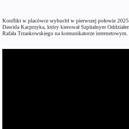
Konflikt w placówce wybuchł w pierwszej połowie 2025 ro
Dawida Kacprzyka, który kierował Szpitalnym Oddziałem
Rafała Trzaskowskiego na komunikatorze internetowym. 