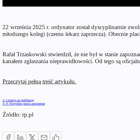
22 września 2025 r. ordynator został dyscyplinarnie zwo
młodszego kolegi (czemu lekarz zaprzecza). Obecnie pla
Rafał Trzaskowski stwierdził, że nie był w stanie zapoz
kanałem zgłaszania nieprawidłowości. Od tego są oficjaln
Przeczytaj pełną treść artykułu.
© Licencja na publikację
© ℗ Wszystkie prawa zastrzeżone
Źródło: rp.pl