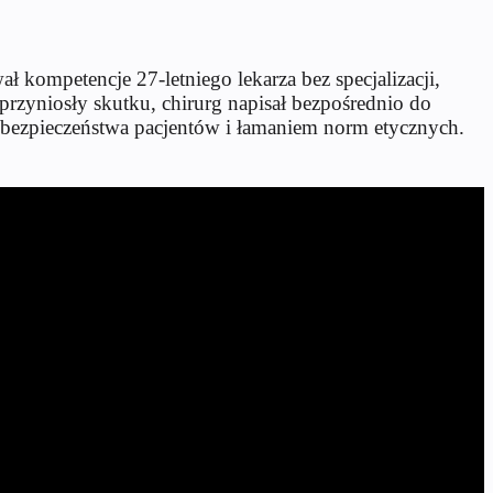
 kompetencje 27-letniego lekarza bez specjalizacji,
rzyniosły skutku, chirurg napisał bezpośrednio do
 bezpieczeństwa pacjentów i łamaniem norm etycznych.