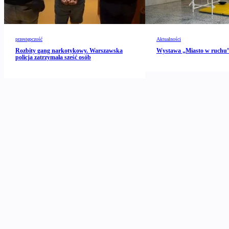
przestępczość
Aktualności
Rozbity gang narkotykowy. Warszawska
Wystawa „Miasto w ruch
policja zatrzymała sześć osób