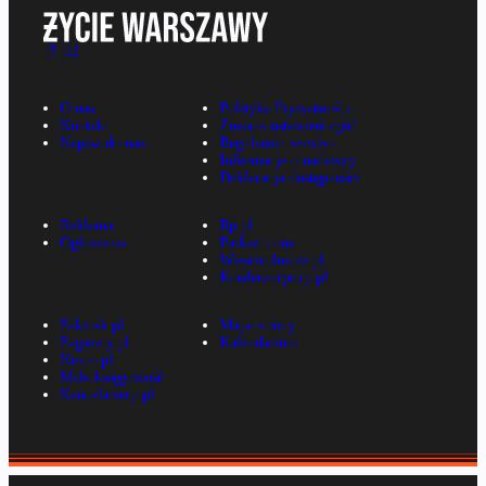
O nas
Polityka Prywatności
Kontakt
Zmiana ustawień zgód
Napisz do nas
Regulamin serwisu
Informacje o nadawcy
Deklaracja dostępności
Reklama
Rp.pl
Ogłoszenia
Parkiet.com
Wiescirolnicze.pl
Konferencje.rp.pl
E-kiosk.pl
Mapa strony
E-gazety.pl
Kalendarium
Nexto.pl
Mała księgowość
Kancelarierp.pl