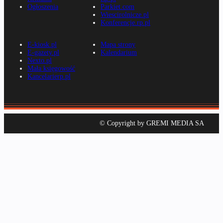
Ogłoszenia
Parkiet.com
Wiescirolnicze.pl
Konferencje.rp.pl
E-kiosk.pl
Mapa strony
E-gazety.pl
Kalendarium
Nexto.pl
Mała księgowość
Kancelarierp.pl
© Copyright by GREMI MEDIA SA