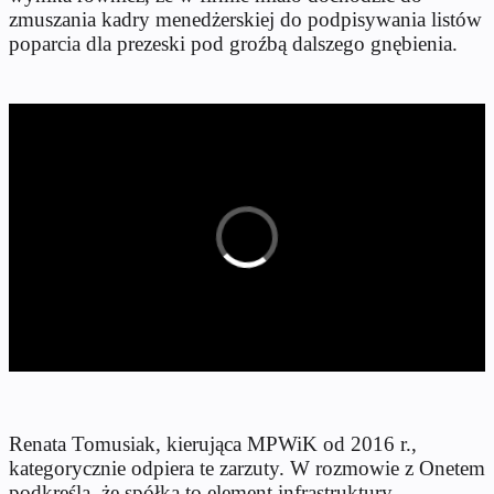
zmuszania kadry menedżerskiej do podpisywania listów
poparcia dla prezeski pod groźbą dalszego gnębienia.
Renata Tomusiak, kierująca MPWiK od 2016 r.,
kategorycznie odpiera te zarzuty. W rozmowie z Onetem
podkreśla, że spółka to element infrastruktury