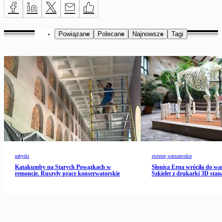
Powiązane
Polecane
Najnowsze
Tagi
zabytki
zwierzę warszawskie
Katakumby na Starych Powązkach w
Słonica Erna wróciła do wa
remoncie. Ruszyły prace konserwatorskie
Szkielet z drukarki 3D stan