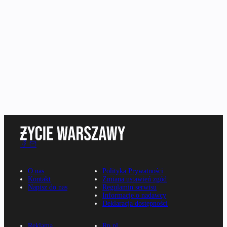
O nas
Polityka Prywatności
Kontakt
Zmiana ustawień zgód
Napisz do nas
Regulamin serwisu
Informacje o nadawcy
Deklaracja dostępności
Reklama
Rp.pl