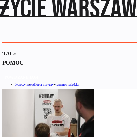
TAG:
POMOC
POWIĄZANE TAGI
dobroczynność
zbiórka charytatywna
pomoc sąsiedzka