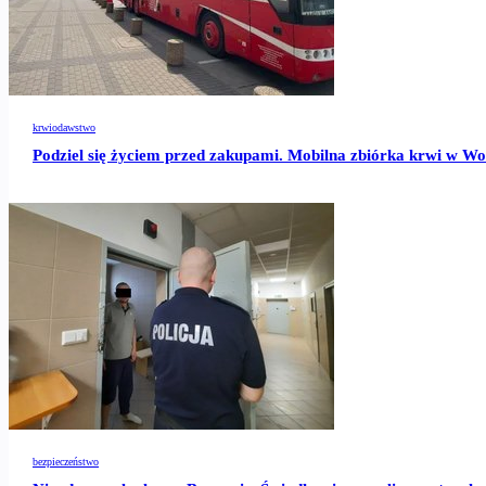
krwiodawstwo
Podziel się życiem przed zakupami. Mobilna zbiórka krwi w W
bezpieczeństwo