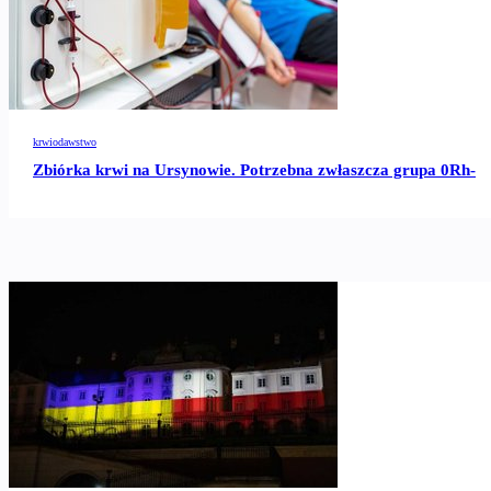
krwiodawstwo
Zbiórka krwi na Ursynowie. Potrzebna zwłaszcza grupa 0Rh-