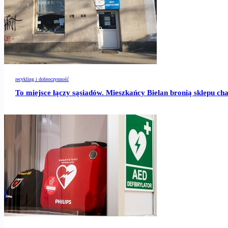
recykling i dobroczynność
To miejsce łączy sąsiadów. Mieszkańcy Bielan bronią sklepu c