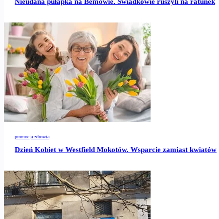
Nieudana pułapka na Bemowie. Świadkowie ruszyli na ratunek
promocja zdrowia
Dzień Kobiet w Westfield Mokotów. Wsparcie zamiast kwiatów