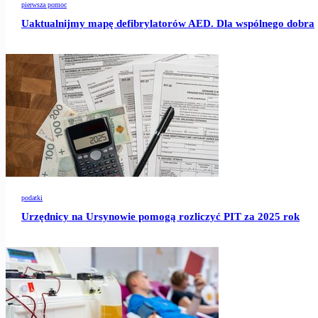
pierwsza pomoc
Uaktualnijmy mapę defibrylatorów AED. Dla wspólnego dobra
podatki
Urzędnicy na Ursynowie pomogą rozliczyć PIT za 2025 rok