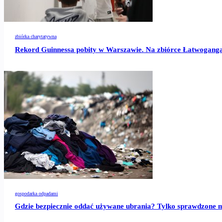
zbiórka charytatywna
Rekord Guinnessa pobity w Warszawie. Na zbiórce Łatwoganga
gospodarka odpadami
Gdzie bezpiecznie oddać używane ubrania? Tylko sprawdzone 