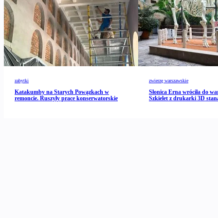
zabytki
zwierzę warszawskie
Katakumby na Starych Powązkach w
Słonica Erna wróciła do wa
remoncie. Ruszyły prace konserwatorskie
Szkielet z drukarki 3D stan