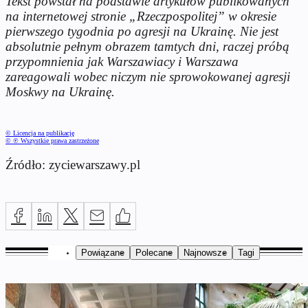
Tekst powstał na podstawie artykułów publikowanych
na internetowej stronie „Rzeczpospolitej” w okresie
pierwszego tygodnia po agresji na Ukrainę. Nie jest
absolutnie pełnym obrazem tamtych dni, raczej próbą
przypomnienia jak Warszawiacy i Warszawa
zareagowali wobec niczym nie sprowokowanej agresji
Moskwy na Ukrainę.
© Licencja na publikację
© ℗ Wszystkie prawa zastrzeżone
Źródło: zyciewarszawy.pl
Powiązane
Polecane
Najnowsze
Tagi