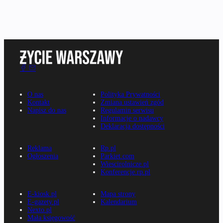
O nas
Polityka Prywatności
Kontakt
Zmiana ustawień zgód
Napisz do nas
Regulamin serwisu
Informacje o nadawcy
Deklaracja dostępności
Reklama
Rp.pl
Ogłoszenia
Parkiet.com
Wiescirolnicze.pl
Konferencje.rp.pl
E-kiosk.pl
Mapa strony
E-gazety.pl
Kalendarium
Nexto.pl
Mała księgowość