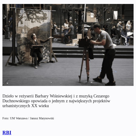
Dzieło w reżyserii Barbary Wiśniewskiej i z muzyką Cezarego
Duchnowskiego opowiada o jednym z największych projektów
urbanistycznych XX wieku
Foto: UM Warszawa / Janusz Marynowski
RBI