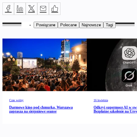
Powiązane
Polecane
Najnowsze
Tagi
Czas wolny
16 kwietnia
Darmowe kino pod chmurką. Warszawa
Odkryj supermoce AI w s
zaprasza na sierpniowe seanse
Bezpłatne szkolenie na Urs