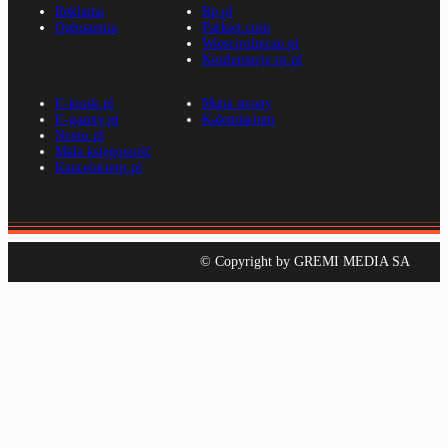
Reklama
Rp.pl
Ogłoszenia
Parkiet.com
Wiescirolnicze.pl
Konferencje.rp.pl
E-kiosk.pl
Mapa strony
E-gazety.pl
Kalendarium
Nexto.pl
Mała księgowość
Kancelarierp.pl
© Copyright by GREMI MEDIA SA