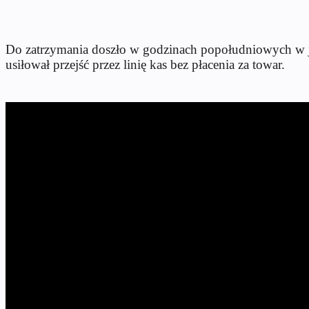
Do zatrzymania doszło w godzinach popołudniowych w je
usiłował przejść przez linię kas bez płacenia za towar.