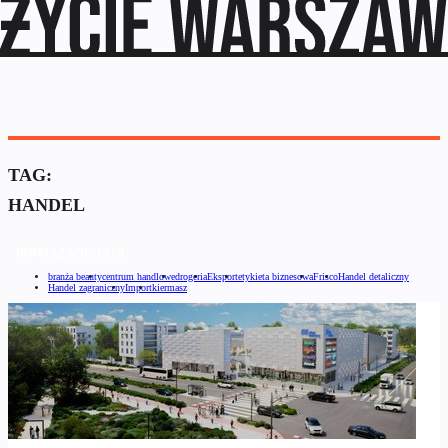
TAG:
HANDEL
POWIĄZANE TAGI
branża beauty
centrum handlowe
drogeria
Eksport
etykieta biznesowa
Frisco
Handel detaliczny
Handel zagraniczny
Import
kiermasz