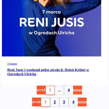
7-8 marca
Reni Jusis i weekend pełen atrakcji. Dzień Kobiet w
Ogrodach Ulricha
1
...
4
Poprzednia
Następna
1
2
3
4
Poprzednia
Następna