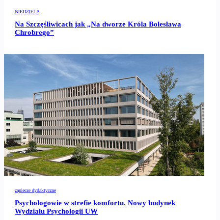
NIEDZIELA
Na Szczęśliwicach jak „Na dworze Króla Bolesława
Chrobrego”
zaplecze dydaktyczne
Psychologowie w strefie komfortu. Nowy budynek
Wydziału Psychologii UW