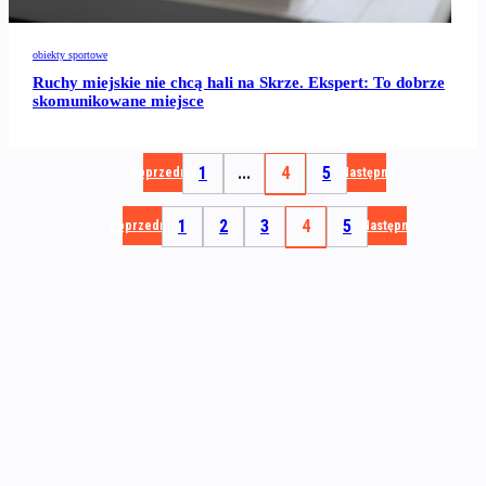
obiekty sportowe
Ruchy miejskie nie chcą hali na Skrze. Ekspert: To dobrze
skomunikowane miejsce
1
...
4
5
Poprzednia
Następna
1
2
3
4
5
Poprzednia
Następna