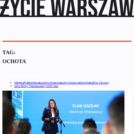
TAG:
OCHOTA
POWIĄZANE TAGI
Miejsca
Polska
Warszawa
Aleja Krakowska
Alja Krakowska
Grójecka
Plac Zawiszy
ulica Bitwy Warszawskiej 1920 roku