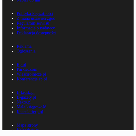
Napisz do nas
Polityka Prywatności
Zmiana ustawień zgód
Regulamin serwisu
Informacje o nadawcy
Deklaracja dostępności
Reklama
Ogłoszenia
Rp.pl
Parkiet.com
Wiescirolnicze.pl
Konferencje.rp.pl
E-kiosk.pl
E-gazety.pl
Nexto.pl
Mała księgowość
Kancelarierp.pl
Mapa strony
Kalendarium